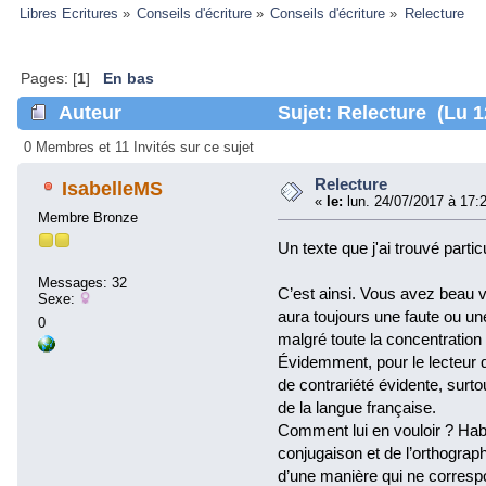
Libres Ecritures
»
Conseils d'écriture
»
Conseils d'écriture
»
Relecture
Pages: [
1
]
En bas
Auteur
Sujet: Relecture (Lu 1
0 Membres et 11 Invités sur ce sujet
Relecture
IsabelleMS
«
le:
lun. 24/07/2017 à 17:
Membre Bronze
Un texte que j'ai trouvé parti
Messages: 32
C’est ainsi. Vous avez beau vou
Sexe:
aura toujours une faute ou une
0
malgré toute la concentration
Évidemment, pour le lecteur q
de contrariété évidente, surto
de la langue française.
Comment lui en vouloir ? Hab
conjugaison et de l’orthographe
d’une manière qui ne correspon