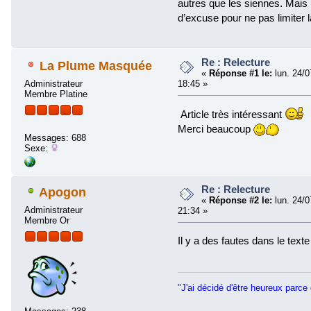
autres que les siennes. Mais p
d’excuse pour ne pas limiter l
Re : Relecture
La Plume Masquée
«
Réponse #1 le:
lun. 24/0
Administrateur
18:45 »
Membre Platine
Article très intéressant
Merci beaucoup
Messages: 688
Sexe:
Re : Relecture
Apogon
«
Réponse #2 le:
lun. 24/0
Administrateur
21:34 »
Membre Or
Il y a des fautes dans le text
"J'ai décidé d'être heureux parce 