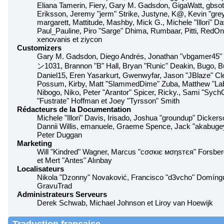
Eliana Tamerin, Fiery, Gary M. Gadsdon, GigaWatt, gbso
Eriksson, Jeremy "jerm" Strike, Justyne, K@, Kevin "greyk
margarett, Mattitude, Mashby, Mick G., Michele "Illori" Da
Paul_Pauline, Piro "Sarge" Dhima, Rumbaar, Pitti, RedO
xenovanis et ziycon
Customizers
Gary M. Gadsdon, Diego Andrés, Jonathan "vbgamer45" 
ン1031, Brannon "B" Hall, Bryan "Runic" Deakin, Bugo, B
Daniel15, Eren Yasarkurt, Gwenwyfar, Jason "JBlaze" Cle
Possum, Kirby, Matt "SlammedDime" Zuba, Matthew "Lab
Nibogo, Niko, Peter "Arantor" Spicer, Ricky., Sami "Sy
"Fustrate" Hoffman et Joey "Tyrsson" Smith
Rédacteurs de la Documentation
Michele "Illori" Davis, Irisado, Joshua "groundup" Dickers
Dannii Willis, emanuele, Graeme Spence, Jack "akabugey
Peter Duggan
Marketing
Will "Kindred" Wagner, Marcus "cσσкιє мσηѕтєя" Forsberg
et Mert "Antes" Alınbay
Localisateurs
Nikola "Dzonny" Novaković, Francisco "d3vcho" Domíngu
GravuTrad
Administrateurs Serveurs
Derek Schwab, Michael Johnson et Liroy van Hoewijk