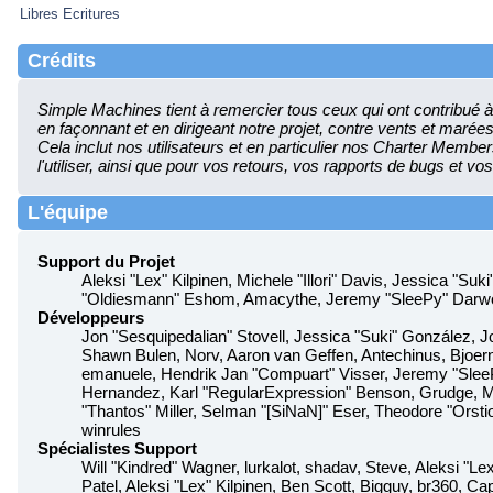
Libres Ecritures
Crédits
Simple Machines tient à remercier tous ceux qui ont contribué à f
en façonnant et en dirigeant notre projet, contre vents et maré
Cela inclut nos utilisateurs et en particulier nos Charter Members.
l'utiliser, ainsi que pour vos retours, vos rapports de bugs et vos
L'équipe
Support du Projet
Aleksi "Lex" Kilpinen, Michele "Illori" Davis, Jessica "Su
"Oldiesmann" Eshom, Amacythe, Jeremy "SleePy" Darwoo
Développeurs
Jon "Sesquipedalian" Stovell, Jessica "Suki" González, 
Shawn Bulen, Norv, Aaron van Geffen, Antechinus, Bjoern
emanuele, Hendrik Jan "Compuart" Visser, Jeremy "Sle
Hernandez, Karl "RegularExpression" Benson, Grudge, 
"Thantos" Miller, Selman "[SiNaN]" Eser, Theodore "Orstio
winrules
Spécialistes Support
Will "Kindred" Wagner, lurkalot, shadav, Steve, Aleksi "Le
Patel, Aleksi "Lex" Kilpinen, Ben Scott, Bigguy, br360, 