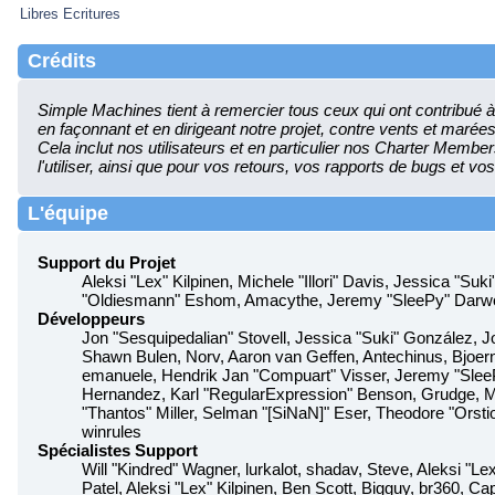
Libres Ecritures
Crédits
Simple Machines tient à remercier tous ceux qui ont contribué à f
en façonnant et en dirigeant notre projet, contre vents et maré
Cela inclut nos utilisateurs et en particulier nos Charter Members.
l'utiliser, ainsi que pour vos retours, vos rapports de bugs et vos
L'équipe
Support du Projet
Aleksi "Lex" Kilpinen, Michele "Illori" Davis, Jessica "Su
"Oldiesmann" Eshom, Amacythe, Jeremy "SleePy" Darwoo
Développeurs
Jon "Sesquipedalian" Stovell, Jessica "Suki" González, 
Shawn Bulen, Norv, Aaron van Geffen, Antechinus, Bjoern
emanuele, Hendrik Jan "Compuart" Visser, Jeremy "Sle
Hernandez, Karl "RegularExpression" Benson, Grudge, 
"Thantos" Miller, Selman "[SiNaN]" Eser, Theodore "Orstio
winrules
Spécialistes Support
Will "Kindred" Wagner, lurkalot, shadav, Steve, Aleksi "Le
Patel, Aleksi "Lex" Kilpinen, Ben Scott, Bigguy, br360, 