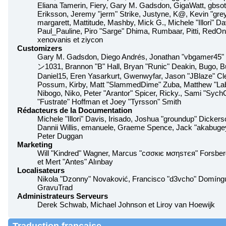
Eliana Tamerin, Fiery, Gary M. Gadsdon, GigaWatt, gbso
Eriksson, Jeremy "jerm" Strike, Justyne, K@, Kevin "greyk
margarett, Mattitude, Mashby, Mick G., Michele "Illori" Da
Paul_Pauline, Piro "Sarge" Dhima, Rumbaar, Pitti, RedO
xenovanis et ziycon
Customizers
Gary M. Gadsdon, Diego Andrés, Jonathan "vbgamer45" 
ン1031, Brannon "B" Hall, Bryan "Runic" Deakin, Bugo, B
Daniel15, Eren Yasarkurt, Gwenwyfar, Jason "JBlaze" Cle
Possum, Kirby, Matt "SlammedDime" Zuba, Matthew "Lab
Nibogo, Niko, Peter "Arantor" Spicer, Ricky., Sami "Sy
"Fustrate" Hoffman et Joey "Tyrsson" Smith
Rédacteurs de la Documentation
Michele "Illori" Davis, Irisado, Joshua "groundup" Dickers
Dannii Willis, emanuele, Graeme Spence, Jack "akabugey
Peter Duggan
Marketing
Will "Kindred" Wagner, Marcus "cσσкιє мσηѕтєя" Forsberg
et Mert "Antes" Alınbay
Localisateurs
Nikola "Dzonny" Novaković, Francisco "d3vcho" Domíngu
GravuTrad
Administrateurs Serveurs
Derek Schwab, Michael Johnson et Liroy van Hoewijk