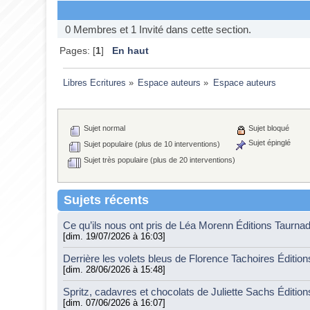
0 Membres et 1 Invité dans cette section.
Pages: [
1
]
En haut
Libres Ecritures
»
Espace auteurs
»
Espace auteurs
Sujet normal
Sujet bloqué
Sujet épinglé
Sujet populaire (plus de 10 interventions)
Sujet très populaire (plus de 20 interventions)
Sujets récents
Ce qu’ils nous ont pris de Léa Morenn Éditions Taurna
[dim. 19/07/2026 à 16:03]
Derrière les volets bleus de Florence Tachoires Éditio
[dim. 28/06/2026 à 15:48]
Spritz, cadavres et chocolats de Juliette Sachs Éditio
[dim. 07/06/2026 à 16:07]