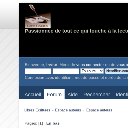
Passionnée de tout ce qui touche à la lect
Bienvenue,
Invité
. Merci de
vous connecter
ou de
vous i
Connexion avec identifiant, mot de passe et durée de la 
Accueil
Forum
Aide
Rechercher
Ident
Libres Ecritures
»
Espace auteurs
»
Espace auteurs
Pages: [
1
]
En bas