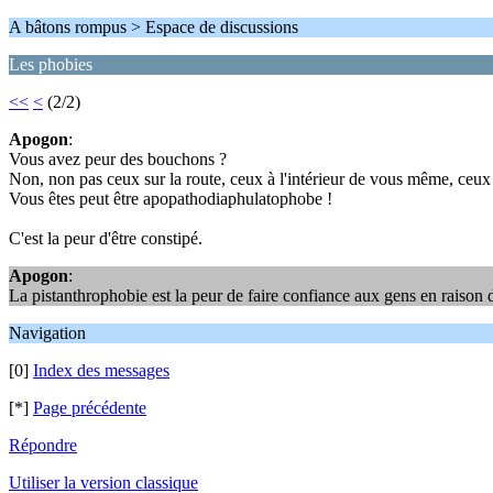
A bâtons rompus > Espace de discussions
Les phobies
<<
<
(2/2)
Apogon
:
Vous avez peur des bouchons ?
Non, non pas ceux sur la route, ceux à l'intérieur de vous même, ceux 
Vous êtes peut être apopathodiaphulatophobe !
C'est la peur d'être constipé.
Apogon
:
La pistanthrophobie est la peur de faire confiance aux gens en raison 
Navigation
[0]
Index des messages
[*]
Page précédente
Répondre
Utiliser la version classique