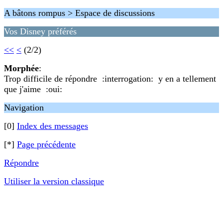
A bâtons rompus > Espace de discussions
Vos Disney préférés
<<
<
(2/2)
Morphée
:
Trop difficile de répondre :interrogation: y en a tellement
que j'aime :oui:
Navigation
[0]
Index des messages
[*]
Page précédente
Répondre
Utiliser la version classique