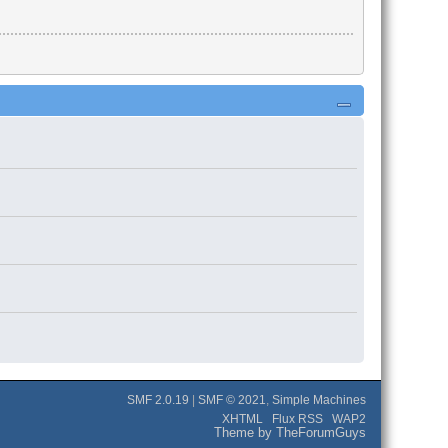
SMF 2.0.19
|
SMF © 2021
,
Simple Machines
XHTML
Flux RSS
WAP2
Theme by TheForumGuys