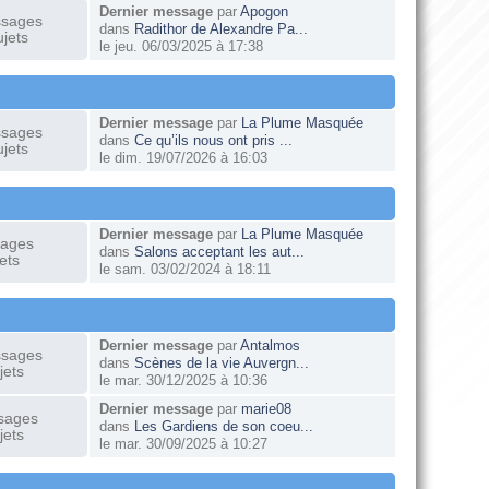
Dernier message
par
Apogon
ssages
dans
Radithor de Alexandre Pa...
jets
le jeu. 06/03/2025 à 17:38
Dernier message
par
La Plume Masquée
ssages
dans
Ce qu’ils nous ont pris ...
jets
le dim. 19/07/2026 à 16:03
Dernier message
par
La Plume Masquée
sages
dans
Salons acceptant les aut...
ets
le sam. 03/02/2024 à 18:11
Dernier message
par
Antalmos
ssages
dans
Scènes de la vie Auvergn...
jets
le mar. 30/12/2025 à 10:36
Dernier message
par
marie08
sages
dans
Les Gardiens de son coeu...
jets
le mar. 30/09/2025 à 10:27