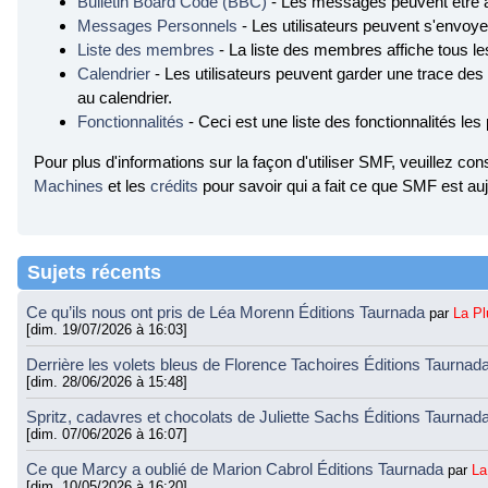
Bulletin Board Code (BBC)
- Les messages peuvent être 
Messages Personnels
- Les utilisateurs peuvent s'envo
Liste des membres
- La liste des membres affiche tous l
Calendrier
- Les utilisateurs peuvent garder une trace des
au calendrier.
Fonctionnalités
- Ceci est une liste des fonctionnalités les
Pour plus d'informations sur la façon d'utiliser SMF, veuillez con
Machines
et les
crédits
pour savoir qui a fait ce que SMF est auj
Sujets récents
Ce qu’ils nous ont pris de Léa Morenn Éditions Taurnada
par
La P
[dim. 19/07/2026 à 16:03]
Derrière les volets bleus de Florence Tachoires Éditions Taurnad
[dim. 28/06/2026 à 15:48]
Spritz, cadavres et chocolats de Juliette Sachs Éditions Taurnad
[dim. 07/06/2026 à 16:07]
Ce que Marcy a oublié de Marion Cabrol Éditions Taurnada
par
La
[dim. 10/05/2026 à 16:20]