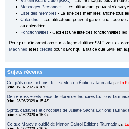
Bulletin Board Code (BBC)
- Les messages peuvent être 
Messages Personnels
- Les utilisateurs peuvent s'envo
Liste des membres
- La liste des membres affiche tous l
Calendrier
- Les utilisateurs peuvent garder une trace des
au calendrier.
Fonctionnalités
- Ceci est une liste des fonctionnalités les
Pour plus d'informations sur la façon d'utiliser SMF, veuillez con
Machines
et les
crédits
pour savoir qui a fait ce que SMF est auj
Sujets récents
Ce qu’ils nous ont pris de Léa Morenn Éditions Taurnada
par
La P
[dim. 19/07/2026 à 16:03]
Derrière les volets bleus de Florence Tachoires Éditions Taurnad
[dim. 28/06/2026 à 15:48]
Spritz, cadavres et chocolats de Juliette Sachs Éditions Taurnad
[dim. 07/06/2026 à 16:07]
Ce que Marcy a oublié de Marion Cabrol Éditions Taurnada
par
La
[dim. 10/05/2026 à 16:20]