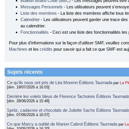
Bulletin Board Code (BBC)
- Les messages peuvent être 
Messages Personnels
- Les utilisateurs peuvent s'envo
Liste des membres
- La liste des membres affiche tous l
Calendrier
- Les utilisateurs peuvent garder une trace des
au calendrier.
Fonctionnalités
- Ceci est une liste des fonctionnalités les
Pour plus d'informations sur la façon d'utiliser SMF, veuillez con
Machines
et les
crédits
pour savoir qui a fait ce que SMF est auj
Sujets récents
Ce qu’ils nous ont pris de Léa Morenn Éditions Taurnada
par
La P
[dim. 19/07/2026 à 16:03]
Derrière les volets bleus de Florence Tachoires Éditions Taurnad
[dim. 28/06/2026 à 15:48]
Spritz, cadavres et chocolats de Juliette Sachs Éditions Taurnad
[dim. 07/06/2026 à 16:07]
Ce que Marcy a oublié de Marion Cabrol Éditions Taurnada
par
La
[dim. 10/05/2026 à 16:20]