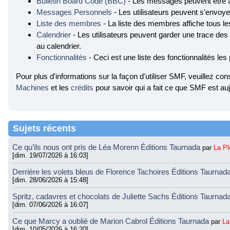
Bulletin Board Code (BBC)
- Les messages peuvent être 
Messages Personnels
- Les utilisateurs peuvent s'envo
Liste des membres
- La liste des membres affiche tous l
Calendrier
- Les utilisateurs peuvent garder une trace des
au calendrier.
Fonctionnalités
- Ceci est une liste des fonctionnalités les
Pour plus d'informations sur la façon d'utiliser SMF, veuillez con
Machines
et les
crédits
pour savoir qui a fait ce que SMF est auj
Sujets récents
Ce qu’ils nous ont pris de Léa Morenn Éditions Taurnada
par
La P
[dim. 19/07/2026 à 16:03]
Derrière les volets bleus de Florence Tachoires Éditions Taurnad
[dim. 28/06/2026 à 15:48]
Spritz, cadavres et chocolats de Juliette Sachs Éditions Taurnad
[dim. 07/06/2026 à 16:07]
Ce que Marcy a oublié de Marion Cabrol Éditions Taurnada
par
La
[dim. 10/05/2026 à 16:20]