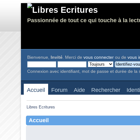
Passionnée de tout ce qui touche à la lect
Bienvenue,
Invité
. Merci de
vous connecter
ou de
vous i
Connexion avec identifiant, mot de passe et durée de la 
Accueil
Forum
Aide
Rechercher
Ident
Libres Ecritures
Accueil