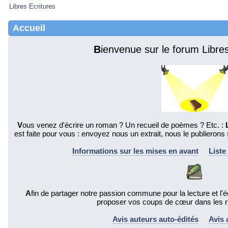
Libres Ecritures
Accueil
B
ienvenue sur le forum Libre
V
ous venez d'écrire un roman ? Un recueil de poèmes ? Etc. :
est faite pour vous : envoyez nous un extrait, nous le publierons 
Informations sur les mises en avant
Liste
A
fin de partager notre passion commune pour la lecture et l'éc
proposer vos coups de cœur dans les r
Avis auteurs auto-édités
Avis 