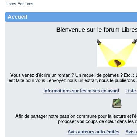
Libres Ecritures
Accueil
B
ienvenue sur le forum Libre
V
ous venez d'écrire un roman ? Un recueil de poèmes ? Etc. :
est faite pour vous : envoyez nous un extrait, nous le publierons 
Informations sur les mises en avant
Liste
A
fin de partager notre passion commune pour la lecture et l'éc
proposer vos coups de cœur dans les r
Avis auteurs auto-édités
Avis 