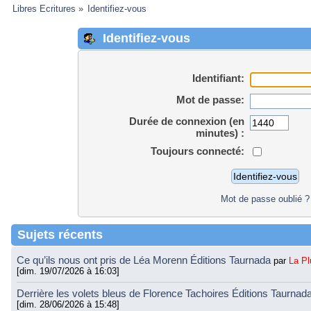
Libres Ecritures
»
Identifiez-vous
Identifiez-vous
Identifiant:
Mot de passe:
Durée de connexion (en
minutes) :
Toujours connecté:
Mot de passe oublié ?
Sujets récents
Ce qu’ils nous ont pris de Léa Morenn Éditions Taurnada
par
La P
[dim. 19/07/2026 à 16:03]
Derrière les volets bleus de Florence Tachoires Éditions Taurnad
[dim. 28/06/2026 à 15:48]