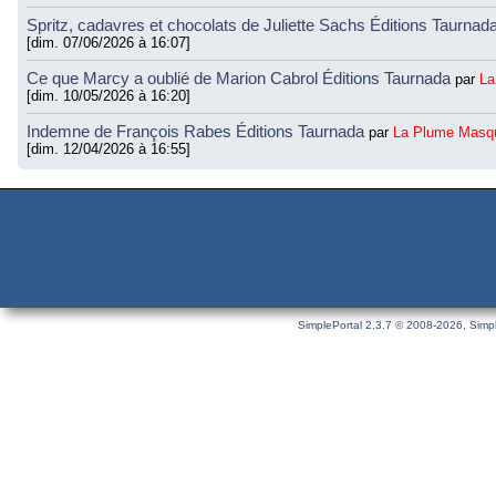
Spritz, cadavres et chocolats de Juliette Sachs Éditions Taurnad
[dim. 07/06/2026 à 16:07]
Ce que Marcy a oublié de Marion Cabrol Éditions Taurnada
par
La
[dim. 10/05/2026 à 16:20]
Indemne de François Rabes Éditions Taurnada
par
La Plume Masq
[dim. 12/04/2026 à 16:55]
SimplePortal 2.3.7 © 2008-2026, Simpl