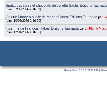
Spritz, cadavres et chocolats de Juliette Sachs Éditions Taurnad
[dim. 07/06/2026 à 16:07]
Ce que Marcy a oublié de Marion Cabrol Éditions Taurnada
par
La
[dim. 10/05/2026 à 16:20]
Indemne de François Rabes Éditions Taurnada
par
La Plume Masq
[dim. 12/04/2026 à 16:55]
SimplePortal 2.3.7 © 2008-2026, Simpl