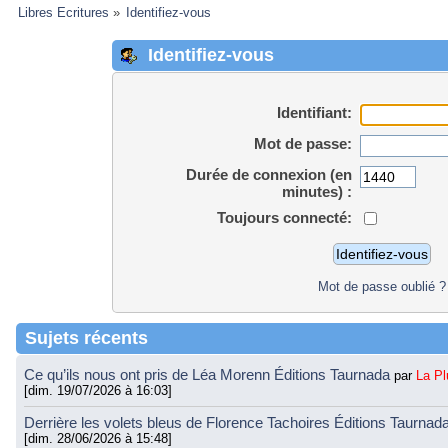
Libres Ecritures
»
Identifiez-vous
Identifiez-vous
Identifiant:
Mot de passe:
Durée de connexion (en
minutes) :
Toujours connecté:
Mot de passe oublié ?
Sujets récents
Ce qu’ils nous ont pris de Léa Morenn Éditions Taurnada
par
La P
[dim. 19/07/2026 à 16:03]
Derrière les volets bleus de Florence Tachoires Éditions Taurnad
[dim. 28/06/2026 à 15:48]