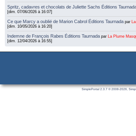
Spritz, cadavres et chocolats de Juliette Sachs Éditions Taurnad
[dim. 07/06/2026 à 16:07]
Ce que Marcy a oublié de Marion Cabrol Éditions Taurnada
par
La
[dim. 10/05/2026 à 16:20]
Indemne de François Rabes Éditions Taurnada
par
La Plume Masq
[dim. 12/04/2026 à 16:55]
SimplePortal 2.3.7 © 2008-2026, Simpl