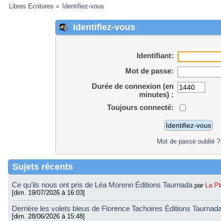
Libres Ecritures
»
Identifiez-vous
Identifiez-vous
Identifiant:
Mot de passe:
Durée de connexion (en
minutes) :
Toujours connecté:
Mot de passe oublié ?
Sujets récents
Ce qu’ils nous ont pris de Léa Morenn Éditions Taurnada
par
La P
[dim. 19/07/2026 à 16:03]
Derrière les volets bleus de Florence Tachoires Éditions Taurnad
[dim. 28/06/2026 à 15:48]