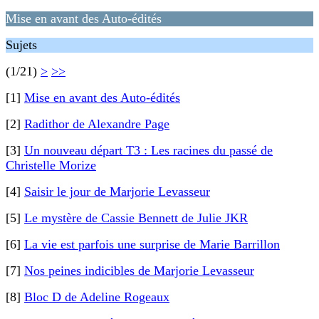
Mise en avant des Auto-édités
Sujets
(1/21)
>
>>
[1]
Mise en avant des Auto-édités
[2]
Radithor de Alexandre Page
[3]
Un nouveau départ T3 : Les racines du passé de
Christelle Morize
[4]
Saisir le jour de Marjorie Levasseur
[5]
Le mystère de Cassie Bennett de Julie JKR
[6]
La vie est parfois une surprise de Marie Barrillon
[7]
Nos peines indicibles de Marjorie Levasseur
[8]
Bloc D de Adeline Rogeaux