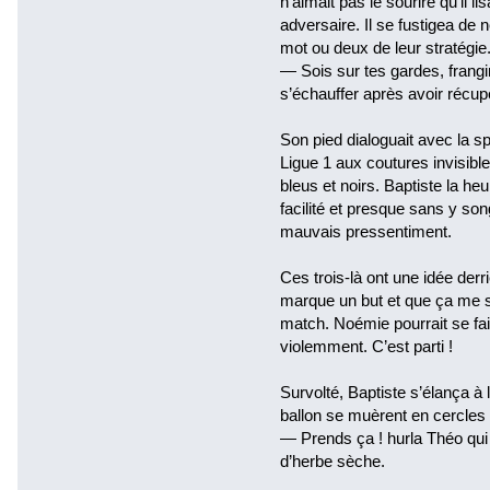
n’aimait pas le sourire qu’il li
adversaire. Il se fustigea de n
mot ou deux de leur stratégi
— Sois sur tes gardes, frangin
s’échauffer après avoir récupé
Son pied dialoguait avec la s
Ligue 1 aux coutures invisib
bleus et noirs. Baptiste la heurt
facilité et presque sans y son
mauvais pressentiment.
Ces trois-là ont une idée derriè
marque un but et que ça me s
match. Noémie pourrait se fair
violemment. C’est parti !
Survolté, Baptiste s’élança à l
ballon se muèrent en cercles
— Prends ça ! hurla Théo qui 
d’herbe sèche.