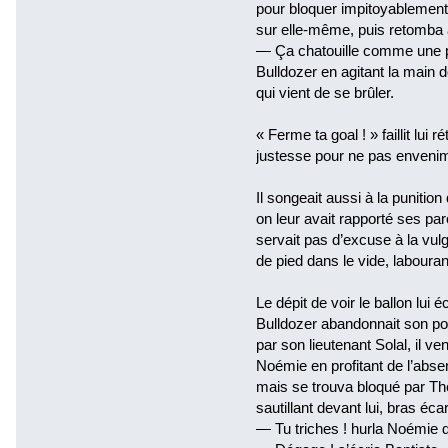
pour bloquer impitoyablement 
sur elle-même, puis retomba 
— Ça chatouille comme une p
Bulldozer en agitant la main d
qui vient de se brûler.
« Ferme ta goal ! » faillit lui
justesse pour ne pas envenime
Il songeait aussi à la punitio
on leur avait rapporté ses pa
servait pas d’excuse à la vul
de pied dans le vide, labouran
Le dépit de voir le ballon lui
Bulldozer abandonnait son p
par son lieutenant Solal, il ven
Noémie en profitant de l’absen
mais se trouva bloqué par Thé
sautillant devant lui, bras éca
— Tu triches ! hurla Noémie 