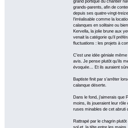
grand portique du chantier na
grands-parents, afin de conte
depuis ses quatre-vingt-treiz
l’irréalisable comme la locatio
calanques en solitaire ou bi
Kervella, la jolie brune aux ye
venait la catégorie qu’il préfér
fluctuations : les projets à con
C’est une idée géniale même s
avis. Je pense plutôt qu’ils me
évoquée… Et ils auraient sûr
Baptiste finit par s’arrêter lors
calanque déserte.
Dans le fond, j’aimerais qu
moins, ils joueraient leur rôle
ruses minables de cet abruti
Rattrapé par le chagrin plutôt 
sol et, la tête entre les main