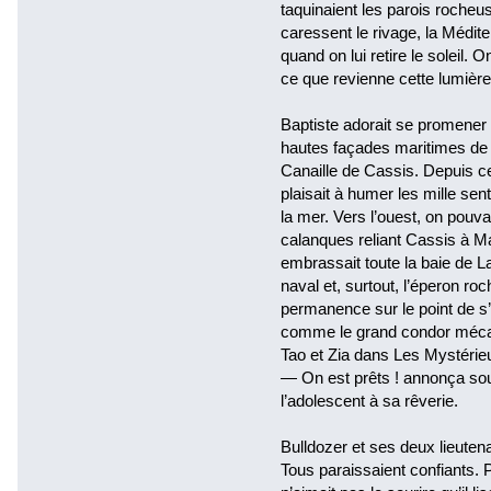
taquinaient les parois rocheu
caressent le rivage, la Médit
quand on lui retire le soleil. O
ce que revienne cette lumière 
Baptiste adorait se promener 
hautes façades maritimes de 
Canaille de Cassis. Depuis c
plaisait à humer les mille sent
la mer. Vers l’ouest, on pouv
calanques reliant Cassis à Mar
embrassait toute la baie de L
naval et, surtout, l’éperon ro
permanence sur le point de s
comme le grand condor mécaniq
Tao et Zia dans Les Mystérie
— On est prêts ! annonça sou
l’adolescent à sa rêverie.
Bulldozer et ses deux lieutena
Tous paraissaient confiants. 