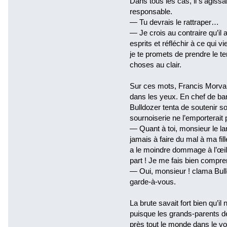
Dans tous les cas, il s’agissai
responsable.
— Tu devrais le rattraper…
— Je crois au contraire qu’il 
esprits et réfléchir à ce qui 
je te promets de prendre le te
choses au clair.
Sur ces mots, Francis Morvan 
dans les yeux. En chef de ba
Bulldozer tenta de soutenir son
sournoiserie ne l’emporterait 
— Quant à toi, monsieur le lan
jamais à faire du mal à ma fil
a le moindre dommage à l’œil,
part ! Je me fais bien compre
— Oui, monsieur ! clama Bull
garde-à-vous.
La brute savait fort bien qu’il 
puisque les grands-parents d
près tout le monde dans le vo