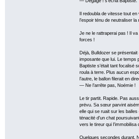
— Dégage ! s’écria Baptiste.
Il redoubla de vitesse tout en
l’espoir ténu de neutraliser l
Je ne le rattraperai pas ! Il v
forces !
Déjà, Bulldozer se présentait
imposante que lui. Le temps pa
Baptiste s’était tant focalisé 
roula à terre. Plus aucun esp
l’autre, le ballon filerait en d
— Ne l’arrête pas, Noémie !
Le tir partit. Rapide. Pas auss
prévu. Sa sœur parvint aiséme
elle qui se ruait sur les ball
ténacité d’un chat poursuivant 
vers le tireur qui l’immobilisa 
Quelques secondes durant, Noé