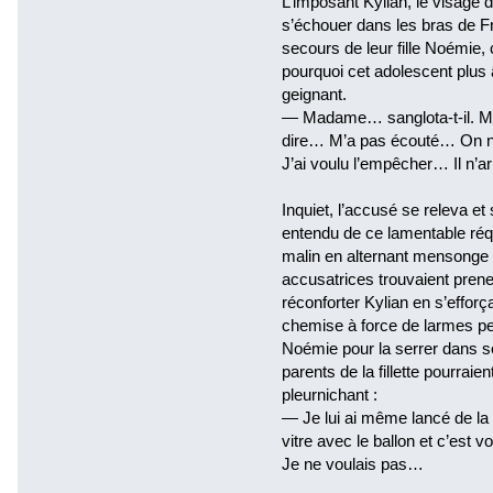
L’imposant Kylian, le visage d
s’échouer dans les bras de F
secours de leur fille Noémie,
pourquoi cet adolescent plus 
geignant.
— Madame… sanglota-t-il. Mon
dire… M’a pas écouté… On ne
J’ai voulu l’empêcher… Il n’arr
Inquiet, l’accusé se releva et 
entendu de ce lamentable réqu
malin en alternant mensonge et
accusatrices trouvaient prene
réconforter Kylian en s’efforç
chemise à force de larmes p
Noémie pour la serrer dans s
parents de la fillette pourraien
pleurnichant :
— Je lui ai même lancé de la t
vitre avec le ballon et c’est v
Je ne voulais pas…