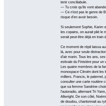
tenir conciliabule.
— Tu crois qu’ils vont abandon
— Ce n’est pas le genre de Bu
risque d’en avoir besoin.
Si seulement Sophie, Karim e
les copains, on aurait plié l
serait peut-être déjà en train
Ce moment de répit laissa au 
là, avec pour seule distracti
d’air marin. Tous les ans, ses
estivale du Finistère pour un
Les quatre membres de la fa
monospace Citroën dont les ki
milliers. Francis, le paternel,
consulter une carte routière co
que sa femme Sandrine choisi
l’autoradio, alternant Tri Y
Allwright. De son côté, Noémie 
de doudou, chantonnait au ry