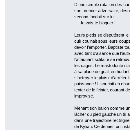
D’une simple rotation des han
son premier adversaire, désor
second fondait sur lui.
— Je vais te bloquer !
Leurs pieds se disputèrent le
cuir couinait sous leurs coups
devoir l’emporter. Baptiste to
avec tant d’aisance que l’autr
l’attaquant solitaire se retro
les cages. Le mastodonte n’ai
à sa place de goal, en hurlan
s’octroyer le plaisir d’arrêter
puissance ! Il souriait en ob
tenter de le feinter, courant de
improvisé.
Menant son ballon comme un be
lâcher du pied gauche un tir au
dans une trajectoire rectilign
de Kylian. Ce dernier, un inst