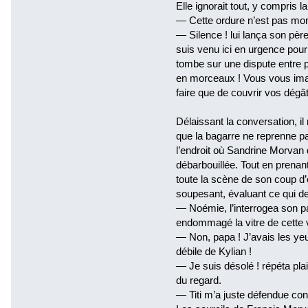
Elle ignorait tout, y compris la
— Cette ordure n’est pas mon 
— Silence ! lui lança son père
suis venu ici en urgence pour 
tombe sur une dispute entre p
en morceaux ! Vous vous imag
faire que de couvrir vos dég
Délaissant la conversation, il 
que la bagarre ne reprenne pas
l’endroit où Sandrine Morvan do
débarbouillée. Tout en prenan
toute la scène de son coup d’
soupesant, évaluant ce qui dev
— Noémie, l’interrogea son pa
endommagé la vitre de cette 
— Non, papa ! J’avais les yeu
débile de Kylian !
— Je suis désolé ! répéta plai
du regard.
— Titi m’a juste défendue cont