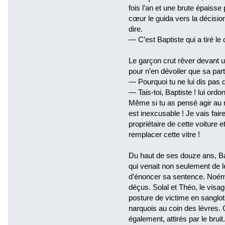
fois l’an et une brute épaisse
cœur le guida vers la décision
dire.
— C’est Baptiste qui a tiré le
Le garçon crut rêver devant un 
pour n’en dévoiler que sa part
— Pourquoi tu ne lui dis pas
— Tais-toi, Baptiste ! lui ord
Même si tu as pensé agir au 
est inexcusable ! Je vais fair
propriétaire de cette voiture
remplacer cette vitre !
Du haut de ses douze ans, Bap
qui venait non seulement de l
d’énoncer sa sentence. Noémi
déçus. Solal et Théo, le visa
posture de victime en sanglo
narquois au coin des lèvres.
également, attirés par le brui