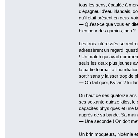
tous les sens, épaulée à merv
d’épagneul d’eau irlandais, do
qu’il était présent en deux voi
— Qu’est-ce que vous en dite
bien pour des gamins, non ?
Les trois intéressés se renfro
adressèrent un regard questio
! Un match qui avait comme
seuls les deux plus jeunes a
la partie tournait à l’humiliati
sortir sans y laisser trop de 
— On fait quoi, Kylian ? lui l
Du haut de ses quatorze ans e
ses soixante-quinze kilos, le
capacités physiques et une f
auprès de sa bande. Sa main
— Une seconde ! On doit mett
Un brin moqueurs, Noémie et 