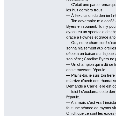
— C’était une partie remarqu
les huit derniers trous.
— À l’exclusion du dernier ! r
— Ton adversaire m’a confié a
Byers en souriant. Tu n’y pouv
ayons eu un spectacle de char
grâce à Fownes et grâce à toi
— Oui, notre champion ! s’ex
sonna niaisement aux oreille
déposa un baiser sur la joue d
son père ; Caroline Byers ne 
— Un champion qui a dû se f
en se massant l’épaule.
— Plains-toi, je suis ton frèr
m’arrive d’avoir des rhumatis
Demande à Carrie, elle est ob
— Idiot ! s’exclama cette der
l’épaule.
— Ah, mais c’est vrai ! insis
faut une séance de rayons viol
On dit que ce sont les excès 