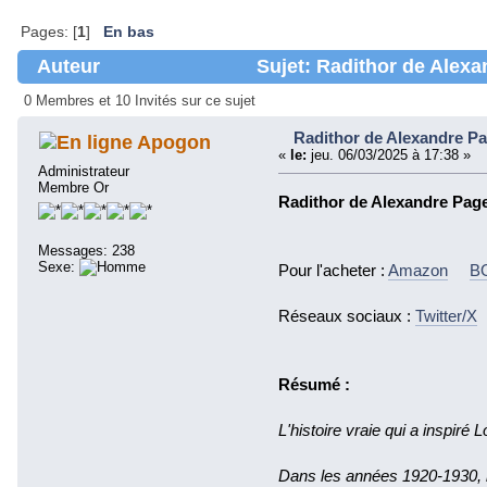
Pages: [
1
]
En bas
Auteur
Sujet: Radithor de Alexa
0 Membres et 10 Invités sur ce sujet
Radithor de Alexandre P
Apogon
«
le:
jeu. 06/03/2025 à 17:38 »
Administrateur
Membre Or
Radithor de Alexandre Pag
Messages: 238
Sexe:
Pour l'acheter :
Amazon
B
Réseaux sociaux :
Twitter/X
Résumé :
L'histoire vraie qui a inspiré L
Dans les années 1920-1930, 