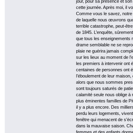
jour, pour sa présence et so
cette journée. Après moi, il v
Comme vous le savez, notre ch
de laquelle nous œuvrons quo
terrible catastrophe, peut-être
de 1845. L’enquête, sûrement,
que tous les enseignements n
drame semblable ne se reprod
plaie ne guérira jamais complè
sur les lieux au moment de l
les premiers à intervenir ont
centaines de personnes ont ét
l’éboulement de leur maison, d
alors que nous sommes presqu
sont toujours saturés de pati
calamité seule nous oblige à
plus éminentes familles de P
il y a plus encore. Des millie
perdu leurs logements, viven
fenêtre qui menacent de s’éc
dans la mauvaise saison. Cha
femmes et des enfants dormen