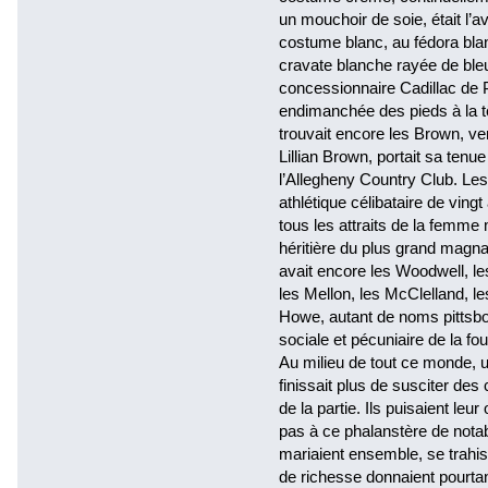
un mouchoir de soie, était l’
costume blanc, au fédora bla
cravate blanche rayée de bleu
concessionnaire Cadillac de
endimanchée des pieds à la t
trouvait encore les Brown, ven
Lillian Brown, portait sa te
l’Allegheny Country Club. Les
athlétique célibataire de ving
tous les attraits de la femme
héritière du plus grand magnat
avait encore les Woodwell, les 
les Mellon, les McClelland, le
Howe, autant de noms pittsbo
sociale et pécuniaire de la fo
Au milieu de tout ce monde, u
finissait plus de susciter d
de la partie. Ils puisaient leur
pas à ce phalanstère de notab
mariaient ensemble, se trahi
de richesse donnaient pourtant 