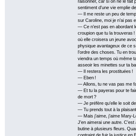
raisonner, car si on ne le fai
sentiment d’une vie emplie de f
— Il me reste un peu de temps
sur Caroline, moi je n’ai pas
— Ce n’est pas en abordant le
croupion que tu la trouveras !
où elle croisera un jeune avo
physique avantageux de ce serv
l’ordre des choses. Tu en trou
viendra un temps où même ta be
asseoir les minettes sur ta ban
— Il restera les prostituées !
— Eben !
— Allons, tu ne vas pas me fa
— Et tu la payeras pour te fair
de mort ?
— Je préfère qu’elle le soit d
— Tu prends tout à la plaisant
— Mais j’aime, j’aime Mary-L
J’en aimerai une autre. C’est 
butine à plusieurs fleurs. Quan
contraint de fuir la justice en