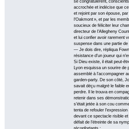
se congratulèrent, conscients
accrochée et indécise que cel
et rejoint par son épouse, par
l’Oakmont », et par les memb
soucieux de féliciter leur ch
directeur de l’Allegheny Count
et lui confier avoir rarement 
suspense dans une partie de g
— Je dois dire, répliqua Fown
résistance d’un joueur qui n’e
Si Dieu existe, il était peut-êt
Lyon esquissa un sourire de pr
assemblé à l'accompagner au 
garden-party. De son côté, Joh
savait déçu malgré le faible en
perdre. Il le trouva en compag
retenir dans ses démonstratio
s’était jetée à son cou comm
tenta de refouler l’expression
devant ce spectacle risible et
défait de l’étreinte de sa ny
réconfortants :