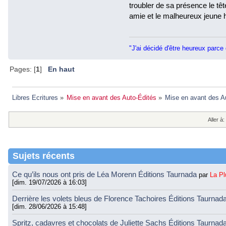
troubler de sa présence le tête
amie et le malheureux jeune h
"J'ai décidé d'être heureux parce 
Pages: [
1
]
En haut
Libres Ecritures
»
Mise en avant des Auto-Édités
»
Mise en avant des A
Aller à:
Sujets récents
Ce qu’ils nous ont pris de Léa Morenn Éditions Taurnada
par
La P
[dim. 19/07/2026 à 16:03]
Derrière les volets bleus de Florence Tachoires Éditions Taurnad
[dim. 28/06/2026 à 15:48]
Spritz, cadavres et chocolats de Juliette Sachs Éditions Taurnad