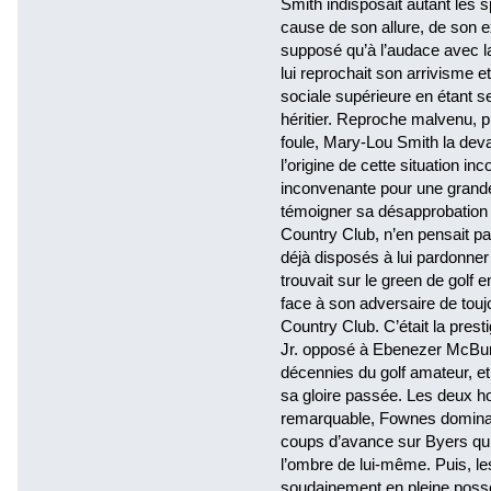
Smith indisposait autant les s
cause de son allure, de son e
supposé qu’à l’audace avec laq
lui reprochait son arrivisme e
sociale supérieure en étant 
héritier. Reproche malvenu, 
foule, Mary-Lou Smith la devait
l’origine de cette situation i
inconvenante pour une grande 
témoigner sa désapprobation 
Country Club, n’en pensait p
déjà disposés à lui pardonner
trouvait sur le green de golf e
face à son adversaire de tou
Country Club. C’était la prest
Jr. opposé à Ebenezer McBur
décennies du golf amateur, et 
sa gloire passée. Les deux h
remarquable, Fownes dominant
coups d’avance sur Byers qui 
l’ombre de lui-même. Puis, les
soudainement en pleine poss