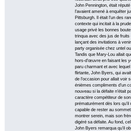
John Pennington, était réputé p
l’avaient amené à enquêter j
Pittsburgh. Il était l’un des r
contexte qui incitait à la pru
usage privé les bonnes boutei
trinqua avec des jus de fruits
lançant des invitations à ven
party organisée chez untel ou
Tandis que Mary-Lou allait qué
hors-d’œuvre en faisant les y
paru charmant et avec lequel
flirtante, John Byers, qui ava
de l’occasion pour allait voir s
énièmes compliments d’un cou
nouveau si la défaite n’était pa
caractère compétiteur de son f
prématurément dès lors qu’il 
capable de rester au sommet
montrer serein, mais son frèr
digéré sa défaite. Au fond, cela 
John Byers remarqua qu’il obs