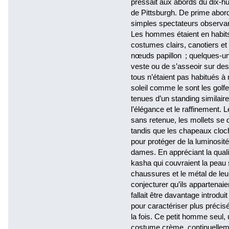
pressait aux abords du dix-hu
de Pittsburgh. De prime abord,
simples spectateurs observant
Les hommes étaient en habits
costumes clairs, canotiers e
nœuds papillon ; quelques-uns 
veste ou de s’asseoir sur des 
tous n’étaient pas habitués à
soleil comme le sont les gol
tenues d’un standing similaire
l’élégance et le raffinement. 
sans retenue, les mollets se 
tandis que les chapeaux cloc
pour protéger de la luminosit
dames. En appréciant la quali
kasha qui couvraient la peau 
chaussures et le métal de leur
conjecturer qu’ils appartenaien
fallait être davantage introdu
pour caractériser plus précisé
la fois. Ce petit homme seul,
costume crème, continuellem