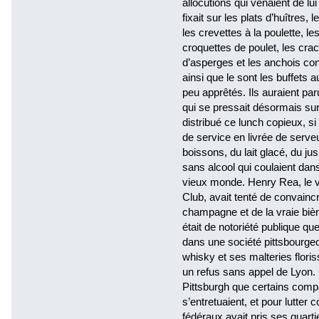
allocutions qui venaient de lui
fixait sur les plats d’huîtres,
les crevettes à la poulette, le
croquettes de poulet, les crac
d’asperges et les anchois confi
ainsi que le sont les buffets 
peu apprêtés. Ils auraient paru
qui se pressait désormais sur l
distribué ce lunch copieux, si
de service en livrée de serveur
boissons, du lait glacé, du jus 
sans alcool qui coulaient dan
vieux monde. Henry Rea, le v
Club, avait tenté de convainc
champagne et de la vraie bière
était de notoriété publique qu
dans une société pittsbourgeoi
whisky et ses malteries flori
un refus sans appel de Lyon. 
Pittsburgh que certains comp
s’entretuaient, et pour lutter
fédéraux avait pris ses quarti