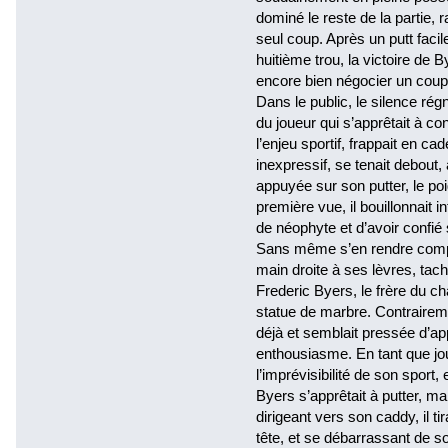
dominé le reste de la partie,
seul coup. Après un putt faci
huitième trou, la victoire de B
encore bien négocier un coup
Dans le public, le silence rég
du joueur qui s’apprêtait à con
l’enjeu sportif, frappait en c
inexpressif, se tenait debout
appuyée sur son putter, le poi
première vue, il bouillonnait 
de néophyte et d’avoir confié
Sans même s’en rendre compt
main droite à ses lèvres, tac
Frederic Byers, le frère du 
statue de marbre. Contraireme
déjà et semblait pressée d’app
enthousiasme. En tant que joue
l’imprévisibilité de son sport, 
Byers s’apprêtait à putter, ma
dirigeant vers son caddy, il ti
tête, et se débarrassant de son 