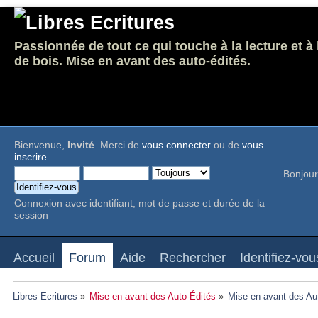
Passionnée de tout ce qui touche à la lecture et à
de bois. Mise en avant des auto-édités.
Bienvenue,
Invité
. Merci de
vous connecter
ou de
vous
inscrire
.
Bonjour
Connexion avec identifiant, mot de passe et durée de la
session
Accueil
Forum
Aide
Rechercher
Identifiez-vou
Libres Ecritures
»
Mise en avant des Auto-Édités
»
Mise en avant des Au