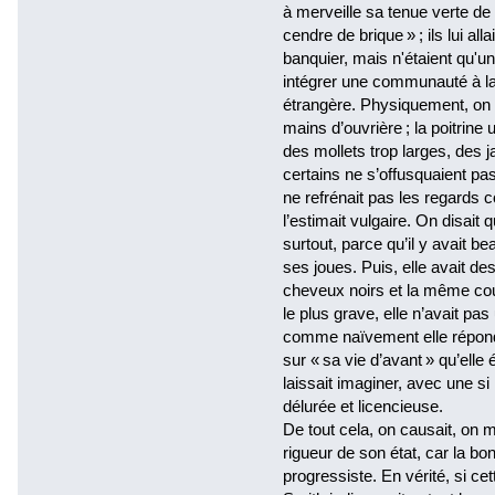
à merveille sa tenue verte de
cendre de brique » ; ils lui a
banquier, mais n'étaient qu'un
intégrer une communauté à laque
étrangère. Physiquement, on l
mains d’ouvrière ; la poitrine
des mollets trop larges, des
certains ne s’offusquaient pas
ne refrénait pas les regards
l’estimait vulgaire. On disait
surtout, parce qu’il y avait b
ses joues. Puis, elle avait d
cheveux noirs et la même cou
le plus grave, elle n’avait pas
comme naïvement elle répondai
sur « sa vie d’avant » qu’elle
laissait imaginer, avec une s
délurée et licencieuse.
De tout cela, on causait, on mé
rigueur de son état, car la bo
progressiste. En vérité, si 