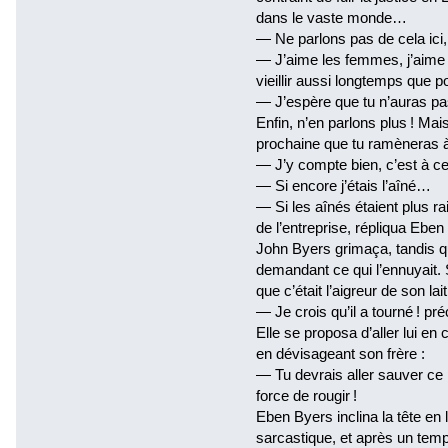
dans le vaste monde…
— Ne parlons pas de cela ici, j
— J’aime les femmes, j’aime la
vieillir aussi longtemps que po
— J’espère que tu n’auras pas 
Enfin, n’en parlons plus ! Mai
prochaine que tu ramèneras à
— J’y compte bien, c’est à cel
— Si encore j’étais l’aîné…
— Si les aînés étaient plus ra
de l’entreprise, répliqua Eben
John Byers grimaça, tandis qu
demandant ce qui l’ennuyait. S
que c’était l’aigreur de son lait
— Je crois qu’il a tourné ! pré
Elle se proposa d’aller lui en c
en dévisageant son frère :
— Tu devrais aller sauver ce p
force de rougir !
Eben Byers inclina la tête en
sarcastique, et après un temps