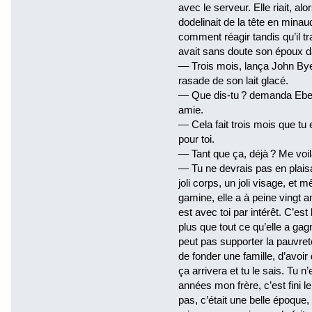
avec le serveur. Elle riait, alo
dodelinait de la tête en minaud
comment réagir tandis qu’il tr
avait sans doute son époux d
— Trois mois, lança John Bye
rasade de son lait glacé.
— Que dis-tu ? demanda Eben
amie.
— Cela fait trois mois que tu
pour toi.
— Tant que ça, déjà ? Me voi
— Tu ne devrais pas en plaisan
joli corps, un joli visage, et 
gamine, elle a à peine vingt a
est avec toi par intérêt. C’e
plus que tout ce qu’elle a gagn
peut pas supporter la pauvreté
de fonder une famille, d’avoir
ça arrivera et tu le sais. Tu n
années mon frère, c’est fini l
pas, c’était une belle époque,