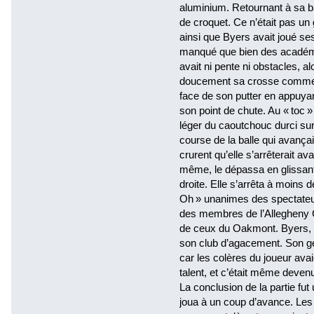
aluminium. Retournant à sa ball
de croquet. Ce n’était pas un
ainsi que Byers avait joué ses
manqué que bien des académici
avait ni pente ni obstacles, 
doucement sa crosse comme u
face de son putter en appuyant
son point de chute. Au « toc
léger du caoutchouc durci sur 
course de la balle qui avança
crurent qu’elle s’arrêterait avan
même, le dépassa en glissant 
droite. Elle s’arrêta à moins 
Oh » unanimes des spectateurs.
des membres de l’Allegheny 
de ceux du Oakmont. Byers, 
son club d’agacement. Son gest
car les colères du joueur avai
talent, et c’était même deven
La conclusion de la partie fut
joua à un coup d’avance. Les