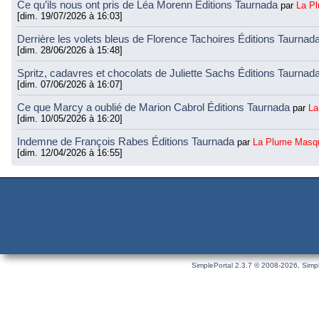
Ce qu’ils nous ont pris de Léa Morenn Éditions Taurnada
par
La P
[dim. 19/07/2026 à 16:03]
Derrière les volets bleus de Florence Tachoires Éditions Taurnad
[dim. 28/06/2026 à 15:48]
Spritz, cadavres et chocolats de Juliette Sachs Éditions Taurnad
[dim. 07/06/2026 à 16:07]
Ce que Marcy a oublié de Marion Cabrol Éditions Taurnada
par
La
[dim. 10/05/2026 à 16:20]
Indemne de François Rabes Éditions Taurnada
par
La Plume Masq
[dim. 12/04/2026 à 16:55]
SimplePortal 2.3.7 © 2008-2026, Simpl