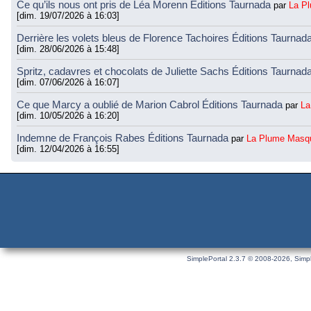
Ce qu’ils nous ont pris de Léa Morenn Éditions Taurnada
par
La P
[dim. 19/07/2026 à 16:03]
Derrière les volets bleus de Florence Tachoires Éditions Taurnad
[dim. 28/06/2026 à 15:48]
Spritz, cadavres et chocolats de Juliette Sachs Éditions Taurnad
[dim. 07/06/2026 à 16:07]
Ce que Marcy a oublié de Marion Cabrol Éditions Taurnada
par
La
[dim. 10/05/2026 à 16:20]
Indemne de François Rabes Éditions Taurnada
par
La Plume Masq
[dim. 12/04/2026 à 16:55]
SimplePortal 2.3.7 © 2008-2026, Simpl