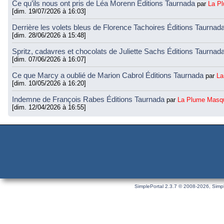
Ce qu’ils nous ont pris de Léa Morenn Éditions Taurnada
par
La P
[dim. 19/07/2026 à 16:03]
Derrière les volets bleus de Florence Tachoires Éditions Taurnad
[dim. 28/06/2026 à 15:48]
Spritz, cadavres et chocolats de Juliette Sachs Éditions Taurnad
[dim. 07/06/2026 à 16:07]
Ce que Marcy a oublié de Marion Cabrol Éditions Taurnada
par
La
[dim. 10/05/2026 à 16:20]
Indemne de François Rabes Éditions Taurnada
par
La Plume Masq
[dim. 12/04/2026 à 16:55]
SimplePortal 2.3.7 © 2008-2026, Simpl