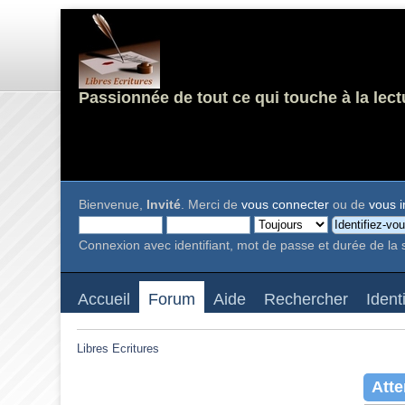
Passionnée de tout ce qui touche à la lect
Bienvenue,
Invité
. Merci de
vous connecter
ou de
vous i
Connexion avec identifiant, mot de passe et durée de la 
Accueil
Forum
Aide
Rechercher
Ident
Libres Ecritures
Atte