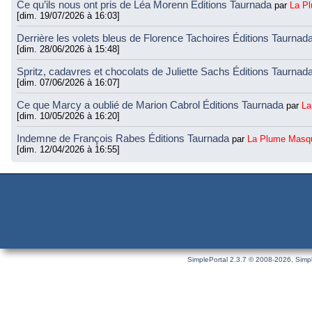
Ce qu’ils nous ont pris de Léa Morenn Éditions Taurnada
par
La P
[dim. 19/07/2026 à 16:03]
Derrière les volets bleus de Florence Tachoires Éditions Taurnad
[dim. 28/06/2026 à 15:48]
Spritz, cadavres et chocolats de Juliette Sachs Éditions Taurnad
[dim. 07/06/2026 à 16:07]
Ce que Marcy a oublié de Marion Cabrol Éditions Taurnada
par
La
[dim. 10/05/2026 à 16:20]
Indemne de François Rabes Éditions Taurnada
par
La Plume Masq
[dim. 12/04/2026 à 16:55]
SimplePortal 2.3.7 © 2008-2026, Simpl