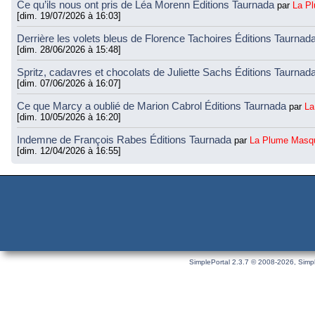
Ce qu’ils nous ont pris de Léa Morenn Éditions Taurnada
par
La P
[dim. 19/07/2026 à 16:03]
Derrière les volets bleus de Florence Tachoires Éditions Taurnad
[dim. 28/06/2026 à 15:48]
Spritz, cadavres et chocolats de Juliette Sachs Éditions Taurnad
[dim. 07/06/2026 à 16:07]
Ce que Marcy a oublié de Marion Cabrol Éditions Taurnada
par
La
[dim. 10/05/2026 à 16:20]
Indemne de François Rabes Éditions Taurnada
par
La Plume Masq
[dim. 12/04/2026 à 16:55]
SimplePortal 2.3.7 © 2008-2026, Simpl