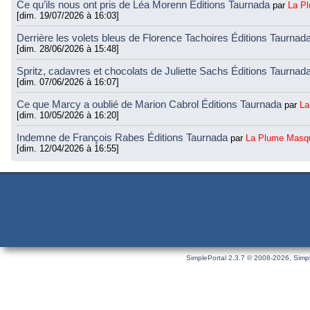
Ce qu’ils nous ont pris de Léa Morenn Éditions Taurnada
par
La P
[dim. 19/07/2026 à 16:03]
Derrière les volets bleus de Florence Tachoires Éditions Taurnad
[dim. 28/06/2026 à 15:48]
Spritz, cadavres et chocolats de Juliette Sachs Éditions Taurnad
[dim. 07/06/2026 à 16:07]
Ce que Marcy a oublié de Marion Cabrol Éditions Taurnada
par
La
[dim. 10/05/2026 à 16:20]
Indemne de François Rabes Éditions Taurnada
par
La Plume Masq
[dim. 12/04/2026 à 16:55]
SimplePortal 2.3.7 © 2008-2026, Simpl