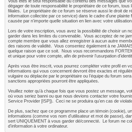
Vous êtes le seul responsable du contenu des messages que vo
dégager de toute responsabilité le propriétaire de ce forum, tous 
filiales. Le propriétaire de ce forum se réserve aussi le droit de r
information collectée par ce service) dans le cadre d'une plainte
causée par n'importe quelle situation en lien avec votre utilisatio
Lors de votre inscription, vous avez la possibilité de choisir un
garder dans les limites du convenable. Vous acceptez de ne j
compte membre que vous allez enregistrer à aucun autre membre, 
des raisons de validité. Vous consentez également à ne JAMAIS u
quelque raison que ce soit. Nous vous recommandons FORTEME
et unique pour votre compte, afin de prévenir l'usurpation d'identit
Après vous être inscrit, vous pourrez compléter votre profil en v
informations qui vous concernent devront être exactes et réguliè
vulgaire ou déplacée par le propriétaire ou l'équipe du forum se
sanctions appropriées pourront être appliquées.
Veuillez noter qu'à chaque fois que vous postez un message, votr
où vous seriez banni ou que nous devions contacter votre fournis
Service Provider [ISP]). Ceci ne se produira qu'en cas de violat
De plus, sachez que ce programme place un témoin (cookie), un pe
informations (comme vos nom d'utilisateur et mot de passe), da
sert UNIQUEMENT à vous garder dé/connecté. Le forum ne col
d'information à votre ordinateur.