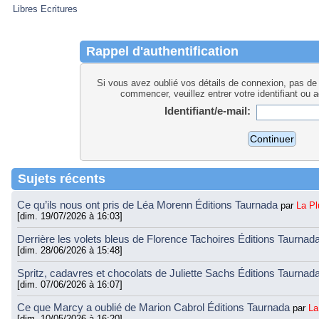
Libres Ecritures
Rappel d'authentification
Si vous avez oublié vos détails de connexion, pas de 
commencer, veuillez entrer votre identifiant ou 
Identifiant/e-mail:
Sujets récents
Ce qu’ils nous ont pris de Léa Morenn Éditions Taurnada
par
La P
[dim. 19/07/2026 à 16:03]
Derrière les volets bleus de Florence Tachoires Éditions Taurnad
[dim. 28/06/2026 à 15:48]
Spritz, cadavres et chocolats de Juliette Sachs Éditions Taurnad
[dim. 07/06/2026 à 16:07]
Ce que Marcy a oublié de Marion Cabrol Éditions Taurnada
par
La
[dim. 10/05/2026 à 16:20]