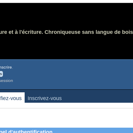
ure et à l'écriture. Chroniqueuse sans langue de bois
nscrire
.
session
ifiez-vous
Inscrivez-vous
el d'authentification