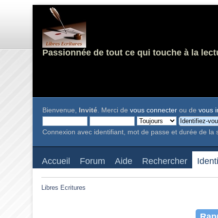
Passionnée de tout ce qui touche à la lect
Bienvenue,
Invité
. Merci de
vous connecter
ou de
vous i
Connexion avec identifiant, mot de passe et durée de la 
Accueil
Forum
Aide
Rechercher
Ident
Libres Ecritures
Rapp