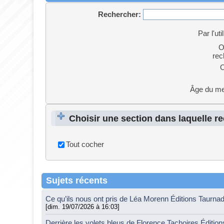
Rechercher:
Par l'uti
O
rec
O
Âge du m
Choisir une section dans laquelle r
Tout cocher
Sujets récents
Ce qu’ils nous ont pris de Léa Morenn Éditions Taurna
[dim. 19/07/2026 à 16:03]
Derrière les volets bleus de Florence Tachoires Éditio