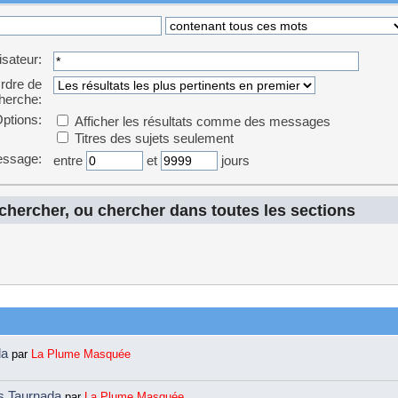
lisateur:
rdre de
herche:
ptions:
Afficher les résultats comme des messages
Titres des sujets seulement
essage:
entre
et
jours
echercher, ou chercher dans toutes les sections
da
par
La Plume Masquée
ns Taurnada
par
La Plume Masquée