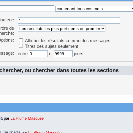
lisateur:
rdre de
herche:
ptions:
Afficher les résultats comme des messages
Titres des sujets seulement
essage:
entre
et
jours
echercher, ou chercher dans toutes les sections
da
par
La Plume Masquée
ns Taurnada
par
La Plume Masquée