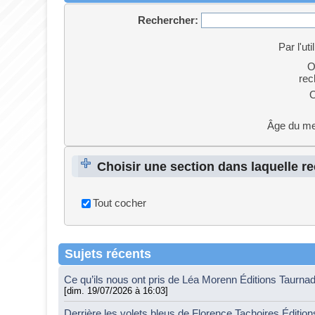
Rechercher:
Par l'uti
O
rec
O
Âge du m
Choisir une section dans laquelle r
Tout cocher
Sujets récents
Ce qu’ils nous ont pris de Léa Morenn Éditions Taurna
[dim. 19/07/2026 à 16:03]
Derrière les volets bleus de Florence Tachoires Éditio