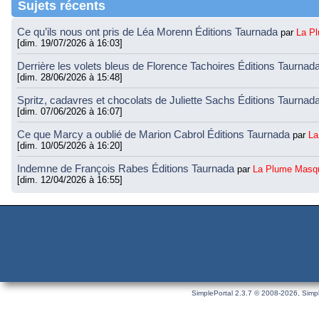
Sujets récents
Ce qu’ils nous ont pris de Léa Morenn Éditions Taurnada
par
La P
[dim. 19/07/2026 à 16:03]
Derrière les volets bleus de Florence Tachoires Éditions Taurnad
[dim. 28/06/2026 à 15:48]
Spritz, cadavres et chocolats de Juliette Sachs Éditions Taurnad
[dim. 07/06/2026 à 16:07]
Ce que Marcy a oublié de Marion Cabrol Éditions Taurnada
par
La
[dim. 10/05/2026 à 16:20]
Indemne de François Rabes Éditions Taurnada
par
La Plume Masq
[dim. 12/04/2026 à 16:55]
SimplePortal 2.3.7 © 2008-2026, Simpl