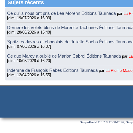
Sujets récents
Ce qu’ils nous ont pris de Léa Morenn Éditions Taurnada
par
La P
[dim. 19/07/2026 à 16:03]
Derrière les volets bleus de Florence Tachoires Éditions Taurnad
[dim. 28/06/2026 à 15:48]
Spritz, cadavres et chocolats de Juliette Sachs Éditions Taurnad
[dim. 07/06/2026 à 16:07]
Ce que Marcy a oublié de Marion Cabrol Éditions Taurnada
par
La
[dim. 10/05/2026 à 16:20]
Indemne de François Rabes Éditions Taurnada
par
La Plume Masq
[dim. 12/04/2026 à 16:55]
SimplePortal 2.3.7 © 2008-2026, Simpl