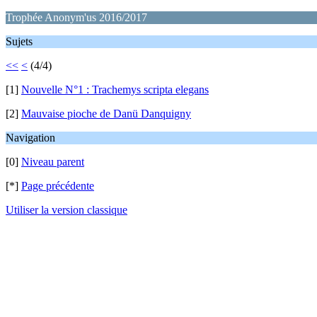
Trophée Anonym'us 2016/2017
Sujets
<<
<
(4/4)
[1]
Nouvelle N°1 : Trachemys scripta elegans
[2]
Mauvaise pioche de Danü Danquigny
Navigation
[0]
Niveau parent
[*]
Page précédente
Utiliser la version classique