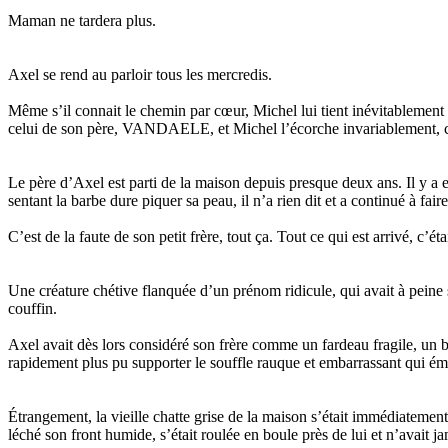
Maman ne tardera plus.
Axel se rend au parloir tous les mercredis.
Même s’il connait le chemin par cœur, Michel lui tient inévitablemen
celui de son père, VANDAELE, et Michel l’écorche invariablement, co
Le père d’Axel est parti de la maison depuis presque deux ans. Il y a eu
sentant la barbe dure piquer sa peau, il n’a rien dit et a continué à fa
C’est de la faute de son petit frère, tout ça. Tout ce qui est arrivé, c’é
Une créature chétive flanquée d’un prénom ridicule, qui avait à peine 
couffin.
Axel avait dès lors considéré son frère comme un fardeau fragile, un bo
rapidement plus pu supporter le souffle rauque et embarrassant qui ém
Étrangement, la vieille chatte grise de la maison s’était immédiatement
léché son front humide, s’était roulée en boule près de lui et n’avai