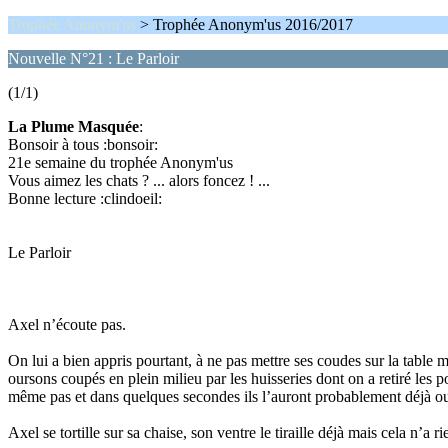
Trophée Anonym'us
> Trophée Anonym'us 2016/2017
Nouvelle N°21 : Le Parloir
(1/1)
La Plume Masquée
:
Bonsoir à tous :bonsoir:
21e semaine du trophée Anonym'us
Vous aimez les chats ? ... alors foncez ! ...
Bonne lecture :clindoeil:
Le Parloir
Axel n’écoute pas.
On lui a bien appris pourtant, à ne pas mettre ses coudes sur la table ma
oursons coupés en plein milieu par les huisseries dont on a retiré les 
même pas et dans quelques secondes ils l’auront probablement déjà ou
Axel se tortille sur sa chaise, son ventre le tiraille déjà mais cela n’a r