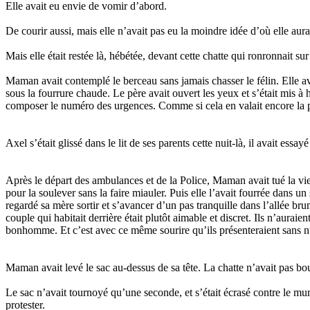
Elle avait eu envie de vomir d’abord.
De courir aussi, mais elle n’avait pas eu la moindre idée d’où elle aura
Mais elle était restée là, hébétée, devant cette chatte qui ronronnait su
Maman avait contemplé le berceau sans jamais chasser le félin. Elle avai
sous la fourrure chaude. Le père avait ouvert les yeux et s’était mis à
composer le numéro des urgences. Comme si cela en valait encore la 
Axel s’était glissé dans le lit de ses parents cette nuit-là, il avait es
Après le départ des ambulances et de la Police, Maman avait tué la vieille
pour la soulever sans la faire miauler. Puis elle l’avait fourrée dans 
regardé sa mère sortir et s’avancer d’un pas tranquille dans l’allée br
couple qui habitait derrière était plutôt aimable et discret. Ils n’aurai
bonhomme. Et c’est avec ce même sourire qu’ils présenteraient sans n
Maman avait levé le sac au-dessus de sa tête. La chatte n’avait pas bougé
Le sac n’avait tournoyé qu’une seconde, et s’était écrasé contre le mu
protester.