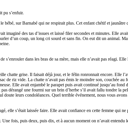
it pu s’enfuir.
r le bébé, sur Barnabé qui ne respirait plus. Cet enfant chétif et jaunâtre
t imaginé des tas d’issues et laissé filer secondes et minutes. Elle avait 
 hurler d’un coup, un long cri sourd et sans fin. On eut dit un animal. M
peine.
sayé de s’enrouler dans les bras de sa mère, mais elle n’avait pas réagi. El
 chatte grise. Il faisait déjà jour, et le félin ronronnait encore. Elle l’a
un sac de riz vide. La chatte n’avait pas émis le moindre son, couchée au
umeuse. Elle avait enjambé le parapet puis avait continué jusqu’au fond d
ent pas dérangé une fourmi sur un brin d’herbe s’il avait fallu tondre la p
ul doute leurs condoléances. Quel terrible événement, nous vous avons
, elle s’était laissée faire. Elle avait confiance en cette femme qui ne po
r. Une fois, puis deux, puis dix, et à aucun moment on n’avait entendu l