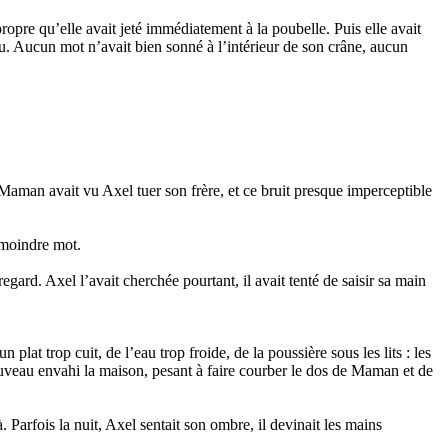
propre qu’elle avait jeté immédiatement à la poubelle. Puis elle avait
t tu. Aucun mot n’avait bien sonné à l’intérieur de son crâne, aucun
r. Maman avait vu Axel tuer son frère, et ce bruit presque imperceptible
le moindre mot.
egard. Axel l’avait cherchée pourtant, il avait tenté de saisir sa main
plat trop cuit, de l’eau trop froide, de la poussière sous les lits : les
 nouveau envahi la maison, pesant à faire courber le dos de Maman et de
à. Parfois la nuit, Axel sentait son ombre, il devinait les mains