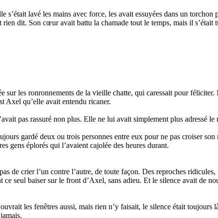
Elle s’était lavé les mains avec force, les avait essuyées dans un torchon 
ait rien dit. Son cœur avait battu la chamade tout le temps, mais il s’étai
e sur les ronronnements de la vieille chatte, qui caressait pour félicite
st Axel qu’elle avait entendu ricaner.
e l’avait pas rassuré non plus. Elle ne lui avait simplement plus adressé 
oujours gardé deux ou trois personnes entre eux pour ne pas croiser son r
res gens éplorés qui l’avaient cajolée des heures durant.
s de crier l’un contre l’autre, de toute façon. Des reproches ridicules, un 
nt ce seul baiser sur le front d’Axel, sans adieu. Et le silence avait de
uvrait les fenêtres aussi, mais rien n’y faisait, le silence était toujours l
 jamais.