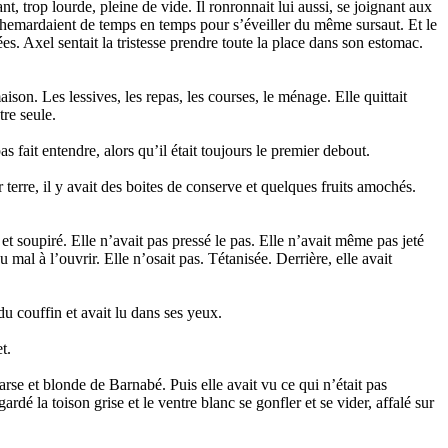
nt, trop lourde, pleine de vide. Il ronronnait lui aussi, se joignant aux
chemardaient de temps en temps pour s’éveiller du même sursaut. Et le
es. Axel sentait la tristesse prendre toute la place dans son estomac.
aison. Les lessives, les repas, les courses, le ménage. Elle quittait
tre seule.
as fait entendre, alors qu’il était toujours le premier debout.
ar terre, il y avait des boites de conserve et quelques fruits amochés.
et soupiré. Elle n’avait pas pressé le pas. Elle n’avait même pas jeté
 mal à l’ouvrir. Elle n’osait pas. Tétanisée. Derrière, elle avait
 du couffin et avait lu dans ses yeux.
et.
arse et blonde de Barnabé. Puis elle avait vu ce qui n’était pas
rdé la toison grise et le ventre blanc se gonfler et se vider, affalé sur