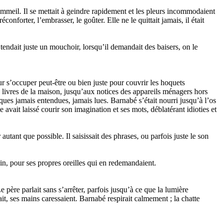
ommeil. Il se mettait à geindre rapidement et les pleurs incommodaient
conforter, l’embrasser, le goûter. Elle ne le quittait jamais, il était
 tendait juste un mouchoir, lorsqu’il demandait des baisers, on le
our s’occuper peut-être ou bien juste pour couvrir les hoquets
es livres de la maison, jusqu’aux notices des appareils ménagers hors
ques jamais entendues, jamais lues. Barnabé s’était nourri jusqu’à l’os
 avait laissé courir son imagination et ses mots, déblatérant idioties et
.
 autant que possible. Il saisissait des phrases, ou parfois juste le son
ain, pour ses propres oreilles qui en redemandaient.
 père parlait sans s’arrêter, parfois jusqu’à ce que la lumière
it, ses mains caressaient. Barnabé respirait calmement ; la chatte