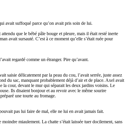
 qui avait suffoqué parce qu’on avait pris soin de lui.
attendu que le bébé pâle bouge et pleure, mais il était resté inerte
aman avait sursauté. C’est à ce moment qu’elle s’était ruée pour
le l’avait regardé comme un étranger. Pire qu’avant.
vait saisie délicatement par la peau du cou, l’avait serrée, juste assez
 fond du sac, manquant probablement déjà d’air et de place. Axel avait
e la cour, devant le mur qui séparait les deux jardins voisins. Le
elouse. Ils disaient bonjour et au revoir avec le même sourire
 préparé une tourte au fromage.
uvait pas lui faire de mal, elle ne lui en avait jamais fait.
e moindre miaulement. La chatte s’était laissée tuer docilement, sans