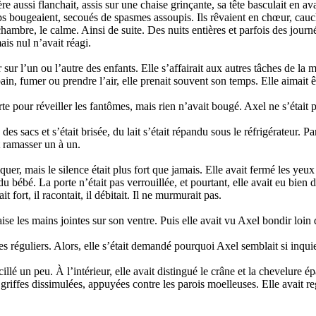
e aussi flanchait, assis sur une chaise grinçante, sa tête basculait en ava
ps bougeaient, secoués de spasmes assoupis. Ils rêvaient en chœur, cau
ambre, le calme. Ainsi de suite. Des nuits entières et parfois des journé
ais nul n’avait réagi.
 sur l’un ou l’autre des enfants. Elle s’affairait aux autres tâches de la m
ain, fumer ou prendre l’air, elle prenait souvent son temps. Elle aimait ê
rte pour réveiller les fantômes, mais rien n’avait bougé. Axel ne s’était p
es sacs et s’était brisée, du lait s’était répandu sous le réfrigérateur. P
t ramasser un à un.
r, mais le silence était plus fort que jamais. Elle avait fermé les yeux 
 bébé. La porte n’était pas verrouillée, et pourtant, elle avait eu bien du
fort, il racontait, il débitait. Il ne murmurait pas.
ise les mains jointes sur son ventre. Puis elle avait vu Axel bondir loin
les réguliers. Alors, elle s’était demandé pourquoi Axel semblait si inqui
é un peu. À l’intérieur, elle avait distingué le crâne et la chevelure ép
riffes dissimulées, appuyées contre les parois moelleuses. Elle avait rega