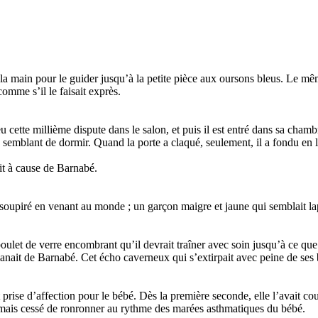
t la main pour le guider jusqu’à la petite pièce aux oursons bleus. L
mme s’il le faisait exprès.
 cette millième dispute dans le salon, et puis il est entré dans sa chamb
ire semblant de dormir. Quand la porte a claqué, seulement, il a fondu en
tait à cause de Barnabé.
soupiré en venant au monde ; un garçon maigre et jaune qui semblait lap
ulet de verre encombrant qu’il devrait traîner avec soin jusqu’à ce que l
anait de Barnabé. Cet écho caverneux qui s’extirpait avec peine de ses
 prise d’affection pour le bébé. Dès la première seconde, elle l’avait co
t jamais cessé de ronronner au rythme des marées asthmatiques du bébé.