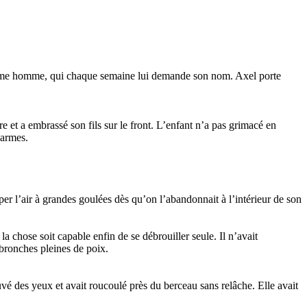
e même homme, qui chaque semaine lui demande son nom. Axel porte
re et a embrassé son fils sur le front. L’enfant n’a pas grimacé en
 larmes.
er l’air à grandes goulées dès qu’on l’abandonnait à l’intérieur de son
a chose soit capable enfin de se débrouiller seule. Il n’avait
 bronches pleines de poix.
uvé des yeux et avait roucoulé près du berceau sans relâche. Elle avait