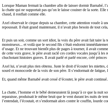
Lorsque Maman fermait la chambre afin de laisser dormir Barnabé, l’ani
la chatte qui ne supportait pas qu’on le laisse couiner de la sorte. Elle m
chaud, il ronflait comme elle.
Axel observait le cirque depuis sa chambre, cette attention vouée à une
repoussait. Il était grand maintenant, il n’avait plus besoin de tout cela
Et puis un soir, comme un sort idiot, la voix du père avait fait taire l
monstrueux... et voilà que le second fils s’était endormi immédiatement
d’usage. Et ne trouvant bientôt plus de pages à tourner, il avait comme
de cette voix grave, le père avait raclé ces cordes vocales jusqu’à les 
chuchotant histoires graves. Il avait parlé et parlé encore, créé prince
Axel lui, n’avait plus rien obtenu. Juste le droit d’écouter les miettes, 
sourd et monocorde de la voix de son père. Il s’endormait de fatigue, 
Et, quand même Barnabé avait cessé d’écouter, le père avait continué. 
La chatte, l’homme et le bébé demeuraient là jusqu’à ce que la nuit soit
reparaisse, produisait le même bruit que le vent durant les nuits de te
l’entendait, l’écoutait, et s’endormait alors contre le couffin, lourde 