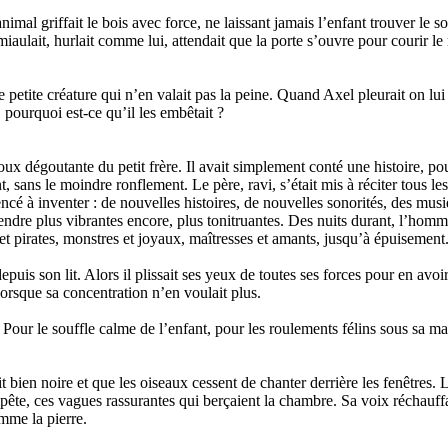
mal griffait le bois avec force, ne laissant jamais l’enfant trouver le s
iaulait, hurlait comme lui, attendait que la porte s’ouvre pour courir le ré
 petite créature qui n’en valait pas la peine. Quand Axel pleurait on lui
, pourquoi est-ce qu’il les embêtait ?
a toux dégoutante du petit frère. Il avait simplement conté une histoire, p
, sans le moindre ronflement. Le père, ravi, s’était mis à réciter tous l
ncé à inventer : de nouvelles histoires, de nouvelles sonorités, des musi
rendre plus vibrantes encore, plus tonitruantes. Des nuits durant, l’homme
s et pirates, monstres et joyaux, maîtresses et amants, jusqu’à épuisement
depuis son lit. Alors il plissait ses yeux de toutes ses forces pour en avoir
lorsque sa concentration n’en voulait plus.
Pour le souffle calme de l’enfant, pour les roulements félins sous sa m
 bien noire et que les oiseaux cessent de chanter derrière les fenêtres. Le
mpête, ces vagues rassurantes qui berçaient la chambre. Sa voix réchauffa
comme la pierre.