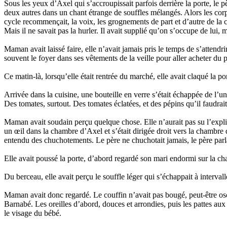
Sous les yeux d’Axel qui s’accroupissait parfois derrière la porte, le pèr
deux autres dans un chant étrange de souffles mélangés. Alors les cor
cycle recommençait, la voix, les grognements de part et d’autre de la ch
Mais il ne savait pas la hurler. Il avait supplié qu’on s’occupe de lui, m
Maman avait laissé faire, elle n’avait jamais pris le temps de s’attendrir
souvent le foyer dans ses vêtements de la veille pour aller acheter du p
Ce matin-là, lorsqu’elle était rentrée du marché, elle avait claqué la po
Arrivée dans la cuisine, une bouteille en verre s’était échappée de l’un d
Des tomates, surtout. Des tomates éclatées, et des pépins qu’il faudrai
Maman avait soudain perçu quelque chose. Elle n’aurait pas su l’explique
un œil dans la chambre d’Axel et s’était dirigée droit vers la chambre du
entendu des chuchotements. Le père ne chuchotait jamais, le père parlait 
Elle avait poussé la porte, d’abord regardé son mari endormi sur la cha
Du berceau, elle avait perçu le souffle léger qui s’échappait à interval
Maman avait donc regardé. Le couffin n’avait pas bougé, peut-être oscill
Barnabé. Les oreilles d’abord, douces et arrondies, puis les pattes aux g
le visage du bébé.