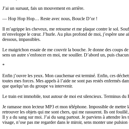
J’ai un sursaut, fais un mouvement en arrière.
— Hop Hop Hop… Reste avec nous, Boucle D’or !
Il m’agrippe les cheveux, me retourne et me plaque contre le sol. Sou
m’enveloppe le cœur. J’hurle. Au plus profond de moi, j’espère une aide
dessous, impassibles.
Le maigrichon essaie de me couvrir la bouche. Je donne des coups de p
sens un autre s’enfoncer en moi, me souiller. D’abord un, puis chacun l
*
Enfin j’ouvre les yeux. Mon cauchemar est terminé. Enfin, ces déchets d
toutes mes forces. Mes appels à l’aide ne sont pas restés enfermés da
que quelqu’un du groupe va intervenir.
Le train est immobile, tout autour de moi est silencieux. Terminus du
Je ramasse mon lecteur MP3 et mon téléphone. Impossible de mettre la m
retrouver les objets qui me sont chers, qui me rassurent. Ils ont fouill
Il y a du sang sur moi. J’ai du sang partout. Je parviens à attendre le
visage, n’ose pas me regarder dans le miroir, sens monter une pulsion