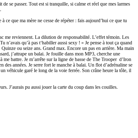
t de se passer. Tout est si tranquille, si calme et réel que mes larmes
.
se à ce que ma mère ne cesse de répéter : fais aujourd’hui ce que tu
fac me reviennent. La dilution de responsabilité. L’effet témoin. Les
Tu n’avais qu’à pas t‘habiller aussi sexy ! » Je pense à tout ça quand
une. Quinze ou seize ans. Grand max. Encore un pas en arrière. Ma main
asard, j’attrape un balai. Je fouille dans mon MP3, cherche une
 me battre. Je m’arrête sur la ligne de basse de The Trooper d’Iron
n des années. Je serre fort le manche à balai. Un flot d’adrénaline se
n véhicule garé le long de la voie ferrée. Son crâne heure la tôle, il
rs. J’aurais pu aussi jouer la carte du coup dans les couilles.