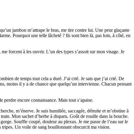
qu’un jambon m’attrape le bras, me tire contre lui. Une peur glaçante
rme. Pourquoi une telle lâcheté ? Ils sont bien là, pas loin, à côté, en
me forcent à les ouvrir. L’un des types s’assoit sur mon visage. Je
bien de temps tout cela a duré. J’ai crié. Je sais que j’ai crié. De
oins, moins il y a de chance que quelqu’un intervienne. Chacun pensant
de perdre encore connaissance. Mais tout s’apaise.
herche, m’énerve. Je suis humiliée, saccagée, détruite et m’obstine à
du train. Mon sachet d’herbe à disparu. Goût de rouille dans la bouche.
a gorge. Souffle coupé, douleur au plexus. Je me passe de l’eau sur le
 tripes. Un voile de sang bouillonnant obscurcit ma vision.