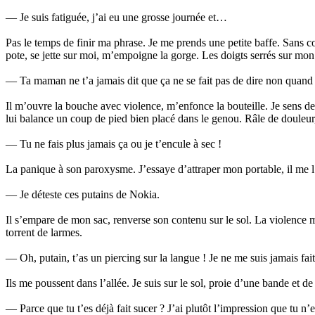
— Je suis fatiguée, j’ai eu une grosse journée et…
Pas le temps de finir ma phrase. Je me prends une petite baffe. Sans 
pote, se jette sur moi, m’empoigne la gorge. Les doigts serrés sur mon 
— Ta maman ne t’a jamais dit que ça ne se fait pas de dire non quand
Il m’ouvre la bouche avec violence, m’enfonce la bouteille. Je sens d
lui balance un coup de pied bien placé dans le genou. Râle de douleur
— Tu ne fais plus jamais ça ou je t’encule à sec !
La panique à son paroxysme. J’essaye d’attraper mon portable, il me l’
— Je déteste ces putains de Nokia.
Il s’empare de mon sac, renverse son contenu sur le sol. La violence 
torrent de larmes.
— Oh, putain, t’as un piercing sur la langue ! Je ne me suis jamais fait
Ils me poussent dans l’allée. Je suis sur le sol, proie d’une bande et de
— Parce que tu t’es déjà fait sucer ? J’ai plutôt l’impression que tu n’