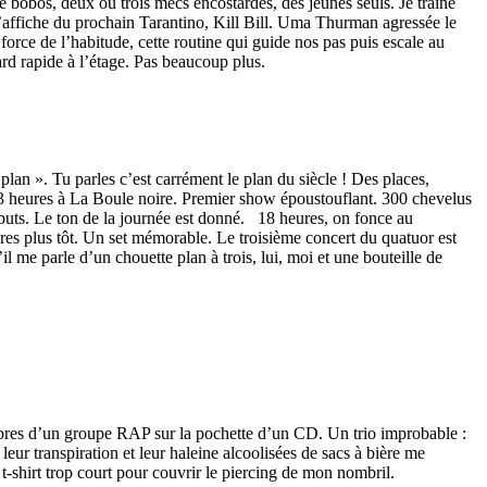
bobos, deux ou trois mecs encostardés, des jeunes seuls. Je traîne
t l’affiche du prochain Tarantino, Kill Bill. Uma Thurman agressée le
 force de l’habitude, cette routine qui guide nos pas puis escale au
rd rapide à l’étage. Pas beaucoup plus.
plan ». Tu parles c’est carrément le plan du siècle ! Des places,
13 heures à La Boule noire. Premier show époustouflant. 300 chevelus
buts. Le ton de la journée est donné. 18 heures, on fonce au
es plus tôt. Un set mémorable. Le troisième concert du quatuor est
il me parle d’un chouette plan à trois, lui, moi et une bouteille de
membres d’un groupe RAP sur la pochette d’un CD. Un trio improbable :
leur transpiration et leur haleine alcoolisées de sacs à bière me
 t-shirt trop court pour couvrir le piercing de mon nombril.