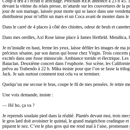
Coup d’œil à l’écran d’affichage. Prochain RER annoncé à 23 h 45. 10 
devant la vitrine du relais presse, m’attarde sur les couvertures de la
jour de son mariage, laissée pour morte qui se lance dans une vendetta, 
distributeur pour m’offrir un mars et un Coca avant de monter dans le
Dans le carré de 4 places à côté des chiottes, odeur de beuh et canettes
Dans mes oreilles, Axl Rose laisse place à James Hetfield. Metallica, 
Je m’installe en haut, ferme les yeux, laisse défiler les images de ma j
précieux sésame, par son daron qui bosse chez Virgin. Trois concerts
excités dans une fosse minuscule. Ambiance torride et électrique. Les
Bataclan. Deuxième concert dans l’euphorie. Sur scène, les Californi
prévu au Trabendo à 22 h. Mika insiste pour que l’on se fasse la trilogie
Jack. Je sais surtout comment tout cela va se terminer.
Quelqu’un me secoue le bras, coupe le fil de mes pensées. Je retire me
Une voix demande, insiste :
— Hé ho, ça va ?
Je reprends soudain pied dans la réalité. Plantés devant moi, trois m
le gros lard doit avoisiner le quintal, le grand maigrichon cradingue et
piquent le nez. C’est le plus gros qui me rend mal à l’aise, promenant s