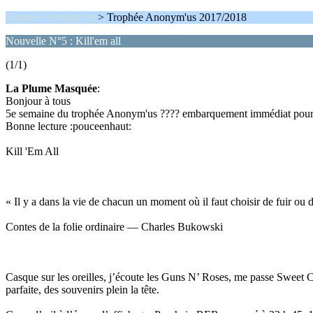
Trophée Anonym'us
> Trophée Anonym'us 2017/2018
Nouvelle N°5 : Kill'em all
(1/1)
La Plume Masquée
:
Bonjour à tous
5e semaine du trophée Anonym'us ???? embarquement immédiat pour le
Bonne lecture :pouceenhaut:
Kill 'Em All
« Il y a dans la vie de chacun un moment où il faut choisir de fuir ou de
Contes de la folie ordinaire — Charles Bukowski
Casque sur les oreilles, j’écoute les Guns N’ Roses, me passe Sweet 
parfaite, des souvenirs plein la tête.