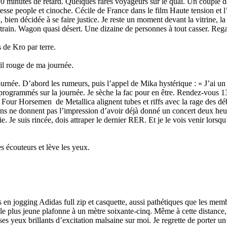
minutes de retard. Quelques rares voyageurs sur le quai. Un couple de 
 presse people et cinoche. Cécile de France dans le film Haute tension e
bien décidée à se faire justice. Je reste un moment devant la vitrine, la
 train. Wagon quasi désert. Une dizaine de personnes à tout casser. Rega
 de Kro par terre.
fil rouge de ma journée.
ournée. D’abord les rumeurs, puis l’appel de Mika hystérique : « J’ai un 
 programmés sur la journée. Je sèche la fac pour en être. Rendez-vous 
 Four Horsemen de Metallica alignent tubes et riffs avec la rage des dé
ens ne donnent pas l’impression d’avoir déjà donné un concert deux heur
. Je suis rincée, dois attraper le dernier RER. Et je le vois venir lorsqu’
s écouteurs et lève les yeux.
ecs en jogging Adidas full zip et casquette, aussi pathétiques que les 
 le plus jeune plafonne à un mètre soixante-cinq. Même à cette distance, 
es yeux brillants d’excitation malsaine sur moi. Je regrette de porter un