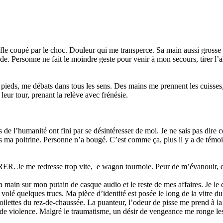
ffle coupé par le choc. Douleur qui me transperce. Sa main aussi grosse 
. Personne ne fait le moindre geste pour venir à mon secours, tirer l’ala
ieds, me débats dans tous les sens. Des mains me prennent les cuisses, 
eur tour, prenant la relève avec frénésie.
e l’humanité ont fini par se désintéresser de moi. Je ne sais pas dire com
ns ma poitrine. Personne n’a bougé. C’est comme ça, plus il y a de tém
 RER. Je me redresse trop vite, e wagon tournoie. Peur de m’évanouir, 
ain sur mon putain de casque audio et le reste de mes affaires. Je le c
é, volé quelques trucs. Ma pièce d’identité est posée le long de la vitre 
s toilettes du rez-de-chaussée. La puanteur, l’odeur de pisse me prend à l
 de violence. Malgré le traumatisme, un désir de vengeance me ronge les