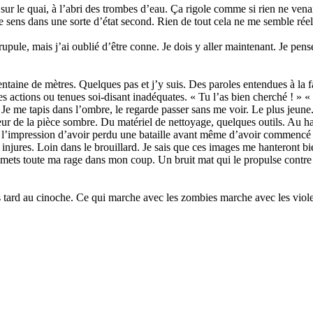
, sur le quai, à l’abri des trombes d’eau. Ça rigole comme si rien ne venai
e sens dans une sorte d’état second. Rien de tout cela ne me semble réel
crupule, mais j’ai oublié d’être conne. Je dois y aller maintenant. Je pen
centaine de mètres. Quelques pas et j’y suis. Des paroles entendues à la 
 actions ou tenues soi-disant inadéquates. « Tu l’as bien cherché ! » « 
n. Je me tapis dans l’ombre, le regarde passer sans me voir. Le plus je
rieur de la pièce sombre. Du matériel de nettoyage, quelques outils. Au h
l’impression d’avoir perdu une bataille avant même d’avoir commencé à
injures. Loin dans le brouillard. Je sais que ces images me hanteront bie
e, mets toute ma rage dans mon coup. Un bruit mat qui le propulse contre u
us tard au cinoche. Ce qui marche avec les zombies marche avec les violeu