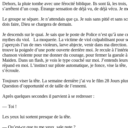
Dehors, la pluie tombe avec une férocité biblique. Ils sont là, les trois
s’arrêtent d’un coup. Étrange sensation de déjà vu, de déjà vécu. Je m
Le groupe se sépare. Je n’attendais que ça. Je suis sans pitié et sans s
dois faire, Dieu se chargera de demain.
Je descends sur le quai. Je sais que le poste de Police n’est qu’à une 
mythes du viol. La moquerie. La victime de viol culpabilisant pour ses
j’aperçois l’un de mes violeurs, larve abjecte, venir dans ma directio
trouve la poignée d’une porte ouverte derrière moi. Je recule à l’inté
chanson violente pour me donner du courage, pour fermer la gueule à 
Maiden. Dans un flash, je vois le type couché sur moi. J’entends leurs 
répand en moi. L’instinct sur pilote automatique, je fonce, vise la têt
s’écroule.
Toujours viser la tête. La semaine dernière j’ai vu le film 28 Jours pl
Question d’opportunité et de taille de l’ennemi.
Après quelques secondes il parvient à se redresser :
— Toi !
Les yeux lui sortent presque de la tête.
— Qu’est-ce que tu me veux, sale pute ?