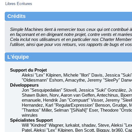
Libres Ecritures
Crédits
Simple Machines tient à remercier tous ceux qui ont contribué à f
en façonnant et en dirigeant notre projet, contre vents et maré
Cela inclut nos utilisateurs et en particulier nos Charter Members.
l'utiliser, ainsi que pour vos retours, vos rapports de bugs et vos
L'équipe
Support du Projet
Aleksi "Lex" Kilpinen, Michele "Illori" Davis, Jessica "Su
"Oldiesmann" Eshom, Amacythe, Jeremy "SleePy" Darwoo
Développeurs
Jon "Sesquipedalian" Stovell, Jessica "Suki" González, 
Shawn Bulen, Norv, Aaron van Geffen, Antechinus, Bjoern
emanuele, Hendrik Jan "Compuart" Visser, Jeremy "Sle
Hernandez, Karl "RegularExpression" Benson, Grudge, 
"Thantos" Miller, Selman "[SiNaN]" Eser, Theodore "Orstio
winrules
Spécialistes Support
Will "Kindred" Wagner, lurkalot, shadav, Steve, Aleksi "Le
Patel, Aleksi "Lex" Kilpinen, Ben Scott, Bigguy, br360, 