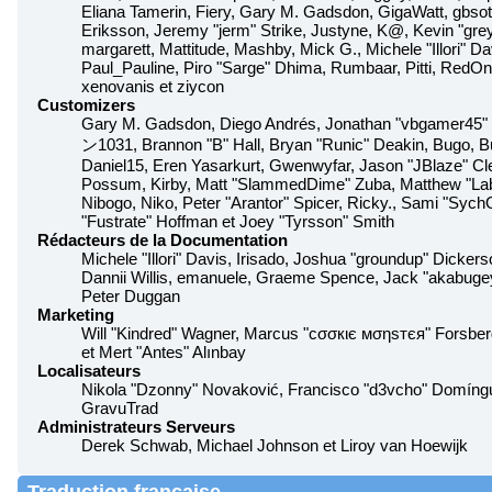
Eliana Tamerin, Fiery, Gary M. Gadsdon, GigaWatt, gbso
Eriksson, Jeremy "jerm" Strike, Justyne, K@, Kevin "greyk
margarett, Mattitude, Mashby, Mick G., Michele "Illori" Da
Paul_Pauline, Piro "Sarge" Dhima, Rumbaar, Pitti, RedO
xenovanis et ziycon
Customizers
Gary M. Gadsdon, Diego Andrés, Jonathan "vbgamer45" 
ン1031, Brannon "B" Hall, Bryan "Runic" Deakin, Bugo, B
Daniel15, Eren Yasarkurt, Gwenwyfar, Jason "JBlaze" Cle
Possum, Kirby, Matt "SlammedDime" Zuba, Matthew "Lab
Nibogo, Niko, Peter "Arantor" Spicer, Ricky., Sami "Sy
"Fustrate" Hoffman et Joey "Tyrsson" Smith
Rédacteurs de la Documentation
Michele "Illori" Davis, Irisado, Joshua "groundup" Dickers
Dannii Willis, emanuele, Graeme Spence, Jack "akabugey
Peter Duggan
Marketing
Will "Kindred" Wagner, Marcus "cσσкιє мσηѕтєя" Forsberg
et Mert "Antes" Alınbay
Localisateurs
Nikola "Dzonny" Novaković, Francisco "d3vcho" Domíngu
GravuTrad
Administrateurs Serveurs
Derek Schwab, Michael Johnson et Liroy van Hoewijk