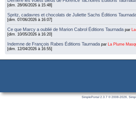
Derrière les volets bleus de Florence Tachoires Éditions Taurnad
[dim. 28/06/2026 à 15:48]
Spritz, cadavres et chocolats de Juliette Sachs Éditions Taurnad
[dim. 07/06/2026 à 16:07]
Ce que Marcy a oublié de Marion Cabrol Éditions Taurnada
par
La
[dim. 10/05/2026 à 16:20]
Indemne de François Rabes Éditions Taurnada
par
La Plume Masq
[dim. 12/04/2026 à 16:55]
SimplePortal 2.3.7 © 2008-2026, Simpl