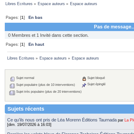
Libres Ecritures
»
Espace auteurs
»
Espace auteurs
Pages: [
1
]
En bas
Pas de message..
0 Membres et 1 Invité dans cette section.
Pages: [
1
]
En haut
Libres Ecritures
»
Espace auteurs
»
Espace auteurs
Sujet normal
Sujet bloqué
Sujet épinglé
Sujet populaire (plus de 10 interventions)
Sujet très populaire (plus de 20 interventions)
Sujets récents
Ce qu’ils nous ont pris de Léa Morenn Éditions Taurnada
par
La P
[dim. 19/07/2026 à 16:03]