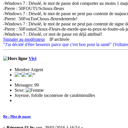
-Windows 7 : Désolé, le mot de passe doit comporter au moins 1 ma
-Pierre : 50FOUTUSchoux-fleurs
-Windows 7 : Désolé, le mot de passe ne peut pas contenir de majusc
-Pierre: 50FouTusChoux-fleursdemerde!
-Windows 7 : Désolé, le mot de passe ne peut pas contenir de signe d
-Pierre : 50FoutusChoux-Fleurs-de-merde-que-tu-peux-te-foutre-où-je
-Windows 7 : Désolé, ce mot de passe est déjà attribué!
Signaler au modérateur
IP archivée
"J'ai décidé d'être heureux parce que c'est bon pour la santé" (Voltaire
Vivi
Membre Argent
Messages: 99
Sexe:
Joyeuse, fofolle raconteuse de carabistouilles
Re : Mot de passe
«
Réponse #1 le:
ven. 29/01/2016 à 16:54 »