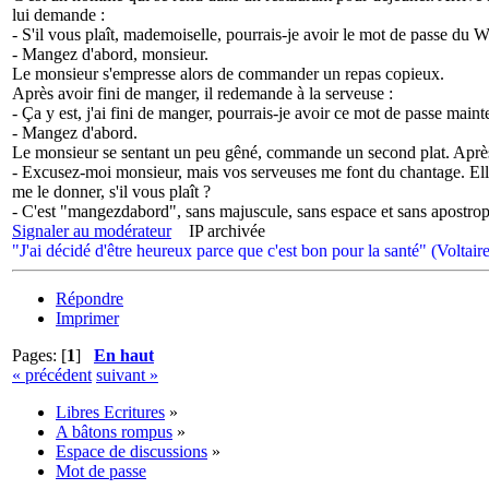
lui demande :
- S'il vous plaît, mademoiselle, pourrais-je avoir le mot de passe du W
- Mangez d'abord, monsieur.
Le monsieur s'empresse alors de commander un repas copieux.
Après avoir fini de manger, il redemande à la serveuse :
- Ça y est, j'ai fini de manger, pourrais-je avoir ce mot de passe maint
- Mangez d'abord.
Le monsieur se sentant un peu gêné, commande un second plat. Après s
- Excusez-moi monsieur, mais vos serveuses me font du chantage. Ell
me le donner, s'il vous plaît ?
- C'est "mangezdabord", sans majuscule, sans espace et sans apostro
Signaler au modérateur
IP archivée
"J'ai décidé d'être heureux parce que c'est bon pour la santé" (Voltaire
Répondre
Imprimer
Pages: [
1
]
En haut
« précédent
suivant »
Libres Ecritures
»
A bâtons rompus
»
Espace de discussions
»
Mot de passe