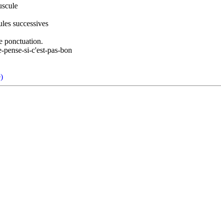
juscule
ules successives
e ponctuation.
-pense-si-c'est-pas-bon
)