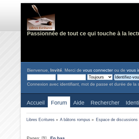
Passionnée de tout ce qui touche à la lect
Bienvenue,
Invité
. Merci de
vous connecter
ou de
vous i
Connexion avec identifiant, mot de passe et durée de la 
Accueil
Forum
Aide
Rechercher
Ident
Libres Ecritures
»
A bâtons rompus
»
Espace de discussions
Pages: [
1
]
En bas