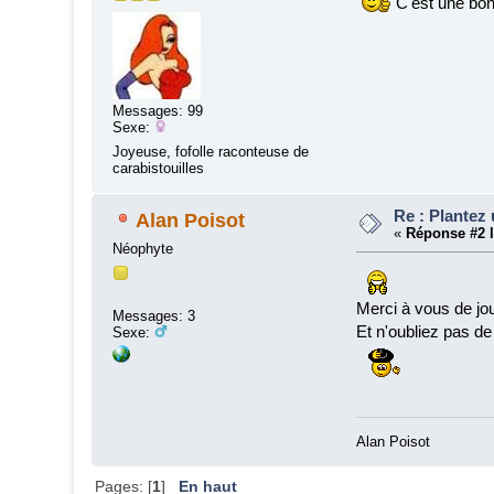
C'est une bonn
Messages: 99
Sexe:
Joyeuse, fofolle raconteuse de
carabistouilles
Re : Plantez 
Alan Poisot
«
Réponse #2 l
Néophyte
Merci à vous de joue
Messages: 3
Et n'oubliez pas de
Sexe:
Alan Poisot
Pages: [
1
]
En haut