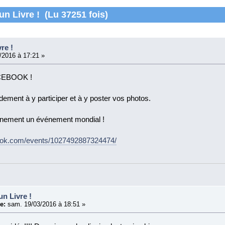
un Livre ! (Lu 37251 fois)
re !
2016 à 17:21 »
EBOOK !
dement à y participer et à y poster vos photos.
énement un événement mondial !
ook.com/events/1027492887324474/
un Livre !
e:
sam. 19/03/2016 à 18:51 »