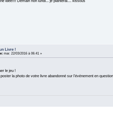
e idée!!!! Demain non lundi... je planterai.... kissous
un Livre !
e:
mar. 22/03/2016 à 06:41 »
r le jeu !
 poster la photo de votre livre abandonné sur l'événement en question