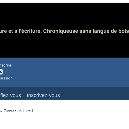
ure et à l'écriture. Chroniqueuse sans langue de bois
nscrire
.
session
ifiez-vous
Inscrivez-vous
»
Plantez un Livre !