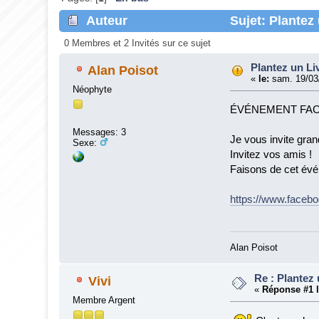
Auteur
Sujet: Plantez 
0 Membres et 2 Invités sur ce sujet
Plantez un Liv
Alan Poisot
«
le:
sam. 19/03/
Néophyte
ÉVÉNEMENT FAC
Messages: 3
Je vous invite gran
Sexe:
Invitez vos amis !
Faisons de cet év
https://www.faceb
Alan Poisot
Re : Plantez 
Vivi
«
Réponse #1 l
Membre Argent