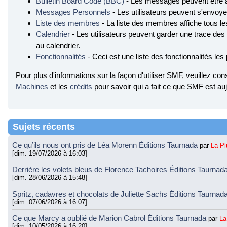
Bulletin Board Code (BBC)
- Les messages peuvent être 
Messages Personnels
- Les utilisateurs peuvent s'envo
Liste des membres
- La liste des membres affiche tous l
Calendrier
- Les utilisateurs peuvent garder une trace des
au calendrier.
Fonctionnalités
- Ceci est une liste des fonctionnalités les
Pour plus d'informations sur la façon d'utiliser SMF, veuillez con
Machines
et les
crédits
pour savoir qui a fait ce que SMF est auj
Sujets récents
Ce qu’ils nous ont pris de Léa Morenn Éditions Taurnada
par
La P
[dim. 19/07/2026 à 16:03]
Derrière les volets bleus de Florence Tachoires Éditions Taurnad
[dim. 28/06/2026 à 15:48]
Spritz, cadavres et chocolats de Juliette Sachs Éditions Taurnad
[dim. 07/06/2026 à 16:07]
Ce que Marcy a oublié de Marion Cabrol Éditions Taurnada
par
La
[dim. 10/05/2026 à 16:20]