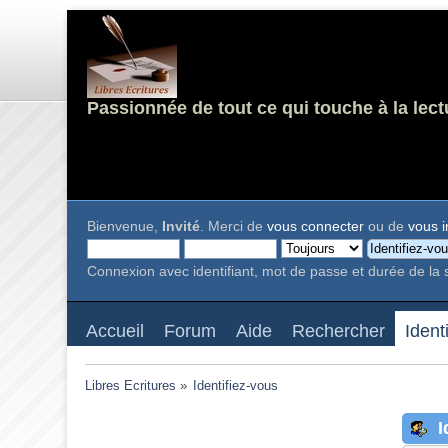
Passionnée de tout ce qui touche à la lect
Bienvenue,
Invité
. Merci de
vous connecter
ou de
vous i
Connexion avec identifiant, mot de passe et durée de la 
Accueil
Forum
Aide
Rechercher
Ident
Libres Ecritures
»
Identifiez-vous
I