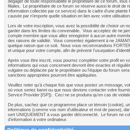
dégager de toute responsabilité le propriétaire de ce forum, tous 
filiales. Le propriétaire de ce forum se réserve aussi le droit de r
information collectée par ce service) dans le cadre d'une plainte
causée par n'importe quelle situation en lien avec votre utilisatio
Lors de votre inscription, vous avez la possibilité de choisir un
garder dans les limites du convenable. Vous acceptez de ne j
compte membre que vous allez enregistrer à aucun autre membre, 
des raisons de validité. Vous consentez également à ne JAMAIS u
quelque raison que ce soit. Nous vous recommandons FORTEME
et unique pour votre compte, afin de prévenir l'usurpation d'identit
Après vous être inscrit, vous pourrez compléter votre profil en v
informations qui vous concernent devront être exactes et réguliè
vulgaire ou déplacée par le propriétaire ou l'équipe du forum se
sanctions appropriées pourront être appliquées.
Veuillez noter qu'à chaque fois que vous postez un message, votr
où vous seriez banni ou que nous devions contacter votre fournis
Service Provider [ISP]). Ceci ne se produira qu'en cas de violat
De plus, sachez que ce programme place un témoin (cookie), un pe
informations (comme vos nom d'utilisateur et mot de passe), da
sert UNIQUEMENT à vous garder dé/connecté. Le forum ne col
d'information à votre ordinateur.